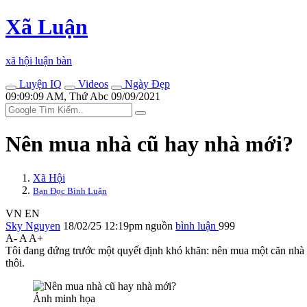
Xã Luận
xã hội luận bàn
Luyện IQ
Videos
Ngày Đẹp
09:09:09 AM, Thứ Abc 09/09/2021
Nên mua nhà cũ hay nhà mới?
Xã Hội
Bạn Đọc Bình Luận
VN
EN
Sky Nguyen
18/02/25 12:19pm
nguồn
bình luận
999
A-
A
A+
Tôi đang đứng trước một quyết định khó khăn: nên mua một căn nhà m
thôi.
Ảnh minh họa