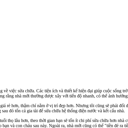
 về việc sửa chữa. Các tiện ích và thiết kế hiện đại giúp cuộc sống tr
lắng rằng nhà mới thường được xây với tiến độ nhanh, có thể ảnh hưởng
giá rẻ hơn, thậm chí nằm ở vị trí đẹp hơn. Nhưng tôi cũng sẽ phải đối
au đó tốn cả gia tài để sửa chữa hệ thống điện nước và kết cấu nhà.
ổi thọ lâu hơn, theo thời gian bạn sẽ tốn ít chi phí sửa chữa hơn nhà 
o bạn và con cháu sau này. Ngoài ra, nhà mới cũng có thể "tiền đẻ ra ti