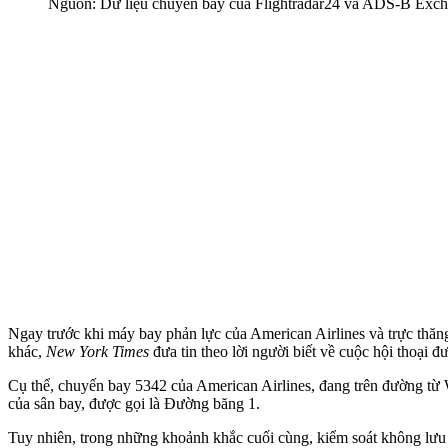
Nguồn: Dữ liệu chuyến bay của Flightradar24 và ADS-B Excha
Ngay trước khi máy bay phản lực của American Airlines và trực th
khác,
New York Times
đưa tin theo lời người biết về cuộc hội thoại 
Cụ thể, chuyến bay 5342 của American Airlines, đang trên đường từ
của sân bay, được gọi là Đường băng 1.
Tuy nhiên, trong những khoảnh khắc cuối cùng, kiểm soát không lưu