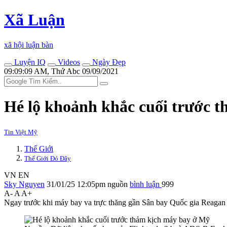
Xã Luận
xã hội luận bàn
Luyện IQ
Videos
Ngày Đẹp
09:09:09 AM, Thứ Abc 09/09/2021
Hé lộ khoảnh khắc cuối trước 
Tin Việt Mỹ
Thế Giới
Thế Giới Đó Đây
VN
EN
Sky Nguyen
31/01/25 12:05pm
nguồn
bình luận
999
A-
A
A+
Ngay trước khi máy bay va trực thăng gần Sân bay Quốc gia Reagan