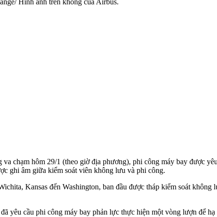
nge/ Hình ảnh trên không của Airbus.
ăng va chạm hôm 29/1 (theo giờ địa phương), phi công máy bay được y
được ghi âm giữa kiểm soát viên không lưu và phi công.
 Wichita, Kansas đến Washington, ban đầu được tháp kiểm soát không 
 đã yêu cầu phi công máy bay phản lực thực hiện một vòng lượn để h