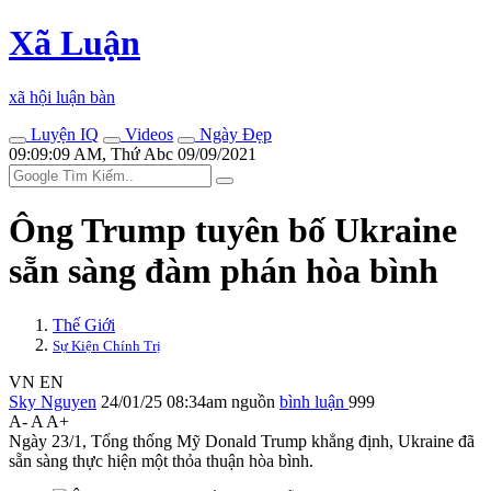
Xã Luận
xã hội luận bàn
Luyện IQ
Videos
Ngày Đẹp
09:09:09 AM, Thứ Abc 09/09/2021
Ông Trump tuyên bố Ukraine
sẵn sàng đàm phán hòa bình
Thế Giới
Sự Kiện Chính Trị
VN
EN
Sky Nguyen
24/01/25 08:34am
nguồn
bình luận
999
A-
A
A+
Ngày 23/1, Tổng thống Mỹ Donald Trump khẳng định, Ukraine đã
sẵn sàng thực hiện một thỏa thuận hòa bình.