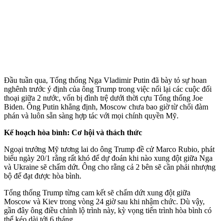
Đầu tuần qua, Tổng thống Nga Vladimir Putin đã bày tỏ sự hoan
nghênh trước ý định của ông Trump trong việc nối lại các cuộc đối
thoại giữa 2 nước, vốn bị đình trệ dưới thời cựu Tổng thống Joe
Biden. Ông Putin khẳng định, Moscow chưa bao giờ từ chối đàm
phán và luôn sẵn sàng hợp tác với mọi chính quyền Mỹ.
Kế hoạch hòa bình: Cơ hội và thách thức
Ngoại trưởng Mỹ tương lai do ông Trump đề cử Marco Rubio, phát
biểu ngày 20/1 rằng rất khó để dự đoán khi nào xung đột giữa Nga
và Ukraine sẽ chấm dứt. Ông cho rằng cả 2 bên sẽ cần phải nhượng
bộ để đạt được hòa bình.
Tổng thống Trump từng cam kết sẽ chấm dứt xung đột giữa
Moscow và Kiev trong vòng 24 giờ sau khi nhậm chức. Dù vậy,
gần đây ông điều chỉnh lộ trình này, kỳ vọng tiến trình hòa bình có
thể kéo dài tới 6 tháng.