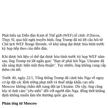
Phát biểu tại Diễn đàn Kinh tế Thế giới (WEF) tổ chức ở Davos,
Thụy Sĩ, qua hội nghị truyền hình, ông Trump đã trả lời câu hỏi từ
Chủ tịch WEF Borge Brende, về khả năng đạt được hòa bình trước
kỳ họp tiếp theo của diễn đàn.
Khi được hỏi liệu có thể đạt được hòa bình trước kỳ họp WEF năm
sau, ông Trump trả lời ngắn gọn: "Bạn sẽ phải hỏi Nga. Ukraine đã
sẵn sàng thực hiện một thỏa thuận". Tuy nhiên, ông không cung cấp
thêm chi tiết.
Trước đó, ngày 22/1, Tổng thống Trump đã cảnh báo Nga về nguy
cơ áp đặt các lệnh trừng phạt mới và thuế nhập khẩu cao nếu
Moscow không chấm dứt xung đột tại Ukraine. Dù vậy, ông cũng
bày tỏ tình cảm "yêu mến" đối với người dân Nga, đồng thời khẳng
định không muốn làm tổn thương quốc gia này.
Phản ứng từ Moscow