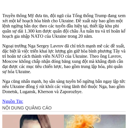
Truyền thông Mỹ đưa tin, đội ngũ của Tổng thống Trump đang xem
xét một kế hoạch hòa bình cho Ukraine. Đề xuất này bao gồm một
lệnh ngừng bắn dọc theo các tuyến đầu hiện tại, thiết lập khu phi
quân sự dài 1.300 km được quân đội châu Âu tuần tra và trì hoãn kế
hoạch gia nhập NATO của Ukraine trong 20 năm.
Ngoại trưởng Nga Sergey Lavrov đã chỉ trích mạnh mẽ các đề xuất,
đặc biệt là việc triển khai lực lượng gìn giữ hòa bình phương Tây và
trì hoãn tư cách thành viên NATO của Ukraine. Theo ông Lavrov,
Moscow không chấp nhận đóng băng xung đột mà khẳng định cần
đạt được các mục tiêu chiến lược, bao gồm trung lập hóa, phi quân
sự hóa Ukraine.
Nga cũng nhấn mạnh, họ sẵn sàng tuyên bố ngừng bắn ngay lập tức
nếu Ukraine đồng ý rút khỏi các vùng lãnh thổ thuộc Nga, bao gồm
Donetsk, Lugansk, Kherson và Zaporozhye.
Nguồn Tin: