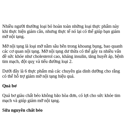
Nhiều người thường loại bỏ hoàn toàn những loại thực phẩm này
khi thực hiện giảm cân, nhưng thực tế nó lại có thể giúp bạn giảm
mỡ nộ‌i tạn‌g.
Mỡ nộ‌i tạn‌g là loại mỡ nằm sâu bên trong khoang bụng, bao quanh
các cơ quan nộ‌i tạn‌g. Mỡ nộ‌i tạn‌g dư thừa có thể gây ra nhiều vấn
đề sức khỏe như cholesterol cao, kháng insulin, tăng huyết áp, bệnh
tim mạch, đột quỵ và tiểu đường loại 2.
Dưới đây là 6 thực phẩm mà các chuyên gia dinh dưỡng cho rằng
có thể hỗ trợ giảm mỡ nộ‌i tạn‌g hiệu quả.
Quả bơ
Quả bơ giàu chất béo không bão hòa đơn, có lợi cho sức khỏe tim
mạch và giúp giảm mỡ nộ‌i tạn‌g.
Sữa nguyên chất béo