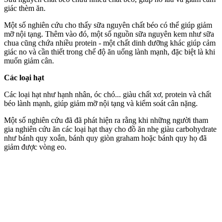
giác thèm ăn.
Một số nghiên cứu cho thấy sữa nguyên chất béo có thể giúp giảm
mỡ nộ‌i tạn‌g. Thêm vào đó, một số nguồn sữa nguyên kem như sữa
chua cũng chứa nhiều protein - một chất dinh dưỡng khác giúp cảm
giác no và cần thiết trong chế độ ăn uống lành mạnh, đặc biệt là khi
muốn giảm cân.
Các loại hạt
Các loại hạt như hạnh nhân, óc chó... giàu chất xơ, protein và chất
béo lành mạnh, giúp giảm mỡ nộ‌i tạn‌g và kiểm soát cân nặng.
Một số nghiên cứu đã đã phát hiện ra rằng khi những người tham
gia nghiên cứu ăn các loại hạt thay cho đồ ăn nhẹ giàu carbohydrate
như bánh quy xoắn, bánh quy giòn graham hoặc bánh quy họ đã
giảm được vòng eo.