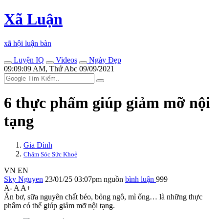
Xã Luận
xã hội luận bàn
Luyện IQ
Videos
Ngày Đẹp
09:09:09 AM, Thứ Abc 09/09/2021
6 thực phẩm giúp giảm mỡ nộ‌i
tạn‌g
Gia Đình
Chăm Sóc Sức Khoẻ
VN
EN
Sky Nguyen
23/01/25 03:07pm
nguồn
bình luận
999
A-
A
A+
Ăn bơ, sữa nguyên chất béo, bỏng ngô, mì ống… là những thực
phẩm có thể giúp giảm mỡ nộ‌i tạn‌g.