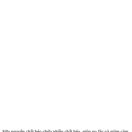
Sữa nguyên chất béo chứa nhiều chất béo, giúp no lâu và giảm cảm