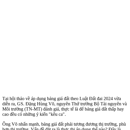
Tại hội thảo về áp dụng bảng giá đất theo Luật Đất đai 2024 vừa
diễn ra, GS. Đặng Hùng Võ, nguyên Thứ trưởng Bộ Tài nguyên và
Môi trường (TN-MT) đánh giá, thực tế là để bảng giá đất thấp hay
cao đều có những ý kiến "kêu ca".
Ông Võ nhấn mạnh, bảng giá đất phải tương đương thị trường, phù
hợp thị trường. Vấn đề đặt ra là thực thi áp dụng thế nào? Đây là