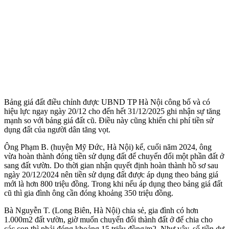
Bảng giá đất điều chỉnh được UBND TP Hà Nội công bố và có
hiệu lực ngay ngày 20/12 cho đến hết 31/12/2025 ghi nhận sự tăng
mạnh so với bảng giá đất cũ. Điều này cũng khiến chi phí tiền sử
dụng đất của người dân tăng vọt.
Ông Phạm B. (huyện Mỹ Đức, Hà Nội) kể, cuối năm 2024, ông
vừa hoàn thành đóng tiền sử dụng đất để chuyển đổi một phần đất ở
sang đất vườn. Do thời gian nhận quyết định hoàn thành hồ sơ sau
ngày 20/12/2024 nên tiền sử dụng đất được áp dụng theo bảng giá
mới là hơn 800 triệu đồng. Trong khi nếu áp dụng theo bảng giá đất
cũ thì gia đình ông cần đóng khoảng 350 triệu đồng.
Bà Nguyễn T. (Long Biên, Hà Nội) chia sẻ, gia đình có hơn
1.000m2 đất vườn, giờ muốn chuyển đổi thành đất ở để chia cho
các con thì phải đóng khoảng 15 triệu đồng/m2. Như vậy, số tiền dự