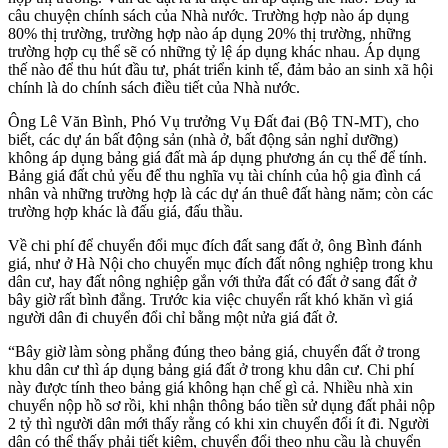
câu chuyện chính sách của Nhà nước. Trường hợp nào áp dụng
80% thị trường, trường hợp nào áp dụng 20% thị trường, những
trường hợp cụ thể sẽ có những tỷ lệ áp dụng khác nhau. Áp dụng
thế nào để thu hút đầu tư, phát triển kinh tế, đảm bảo an sinh xã hội
chính là do chính sách điều tiết của Nhà nước.
Ông Lê Văn Bình, Phó Vụ trưởng Vụ Đất đai (Bộ TN-MT), cho
biết, các dự án bất động sản (nhà ở, bất động sản nghỉ dưỡng)
không áp dụng bảng giá đất mà áp dụng phương án cụ thể để tính.
Bảng giá đất chủ yếu để thu nghĩa vụ tài chính của hộ gia đình cá
nhân và những trường hợp là các dự án thuê đất hàng năm; còn các
trường hợp khác là đấu giá, đấu thầu.
Về chi phí để chuyển đổi mục đích đất sang đất ở, ông Bình đánh
giá, như ở Hà Nội cho chuyển mục đích đất nông nghiệp trong khu
dân cư, hay đất nông nghiệp gắn với thửa đất có đất ở sang đất ở
bây giờ rất bình đẳng. Trước kia việc chuyển rất khó khăn vì giá
người dân đi chuyển đổi chỉ bằng một nửa giá đất ở.
“Bây giờ làm sòng phẳng đúng theo bảng giá, chuyển đất ở trong
khu dân cư thì áp dụng bảng giá đất ở trong khu dân cư. Chi phí
này được tính theo bảng giá không hạn chế gì cả. Nhiều nhà xin
chuyển nộp hồ sơ rồi, khi nhận thông báo tiền sử dụng đất phải nộp
2 tỷ thì người dân mới thấy rằng có khi xin chuyển đổi ít đi. Người
dân có thể thấy phải tiết kiệm, chuyển đổi theo nhu cầu là chuyển