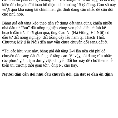
kiến để chuyển đổi toàn bộ diện tích khoảng 15 tỷ đồng. Con số này
vượt quá khả năng tài chính nên gia đình đang cân nhắc để cân đối
cho phù hợp.
Bảng giá đất tăng kéo theo tiền sử dụng đất tăng cũng khiến nhiều
nhà đầu tư “ôm” đất nông nghiệp vùng ven phải điều chỉnh kế
hoạch đầu tư. Thời gian qua, ông Cao N. (Hà Đông, Hà Nội) có
đầu tư đất nông nghiệp, đất trồng cây lâu năm tại Thạch Thất,
Chương Mỹ (Hà Nội) đến nay vẫn chưa chuyển đổi sang đất ở.
“Tại các khu vực này, bảng giá đất tăng 2-4 lần nên chi phí để
chuyển đổi sang đất ở cũng sẽ tăng cao. Vì vậy, tôi đang cân nhắc
các phương án, tạm dừng việc chuyển đổi lúc này để chờ thêm diễn
biến thị trường thời gian tới”, ông N. cho hay.
Người dân cân đối nhu cầu chuyển đổi, giá đất sẽ dần ổn định