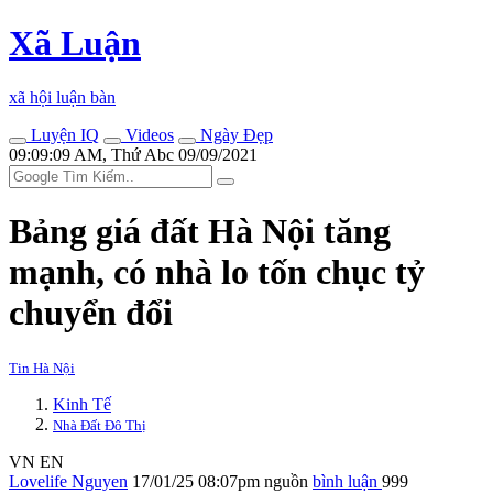
Xã Luận
xã hội luận bàn
Luyện IQ
Videos
Ngày Đẹp
09:09:09 AM, Thứ Abc 09/09/2021
Bảng giá đất Hà Nội tăng
mạnh, có nhà lo tốn chục tỷ
chuyển đổi
Tin Hà Nội
Kinh Tế
Nhà Đất Đô Thị
VN
EN
Lovelife Nguyen
17/01/25 08:07pm
nguồn
bình luận
999