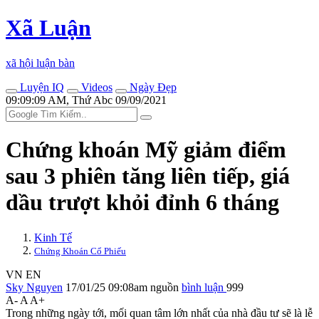
Xã Luận
xã hội luận bàn
Luyện IQ
Videos
Ngày Đẹp
09:09:09 AM, Thứ Abc 09/09/2021
Chứng khoán Mỹ giảm điểm
sau 3 phiên tăng liên tiếp, giá
dầu trượt khỏi đỉnh 6 tháng
Kinh Tế
Chứng Khoán Cổ Phiếu
VN
EN
Sky Nguyen
17/01/25 09:08am
nguồn
bình luận
999
A-
A
A+
Trong những ngày tới, mối quan tâm lớn nhất của nhà đầu tư sẽ là lễ