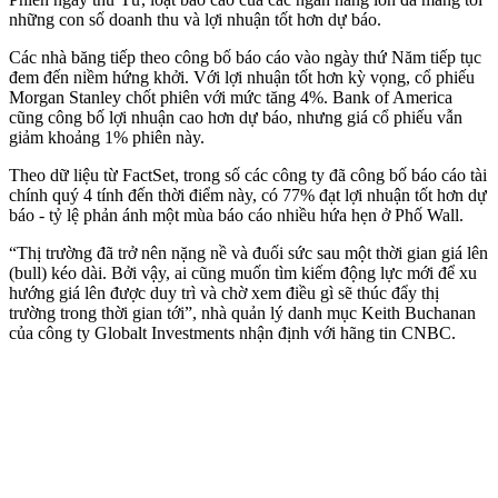
những con số doanh thu và lợi nhuận tốt hơn dự báo.
Các nhà băng tiếp theo công bố báo cáo vào ngày thứ Năm tiếp tục
đem đến niềm hứng khởi. Với lợi nhuận tốt hơn kỳ vọng, cổ phiếu
Morgan Stanley chốt phiên với mức tăng 4%. Bank of America
cũng công bố lợi nhuận cao hơn dự báo, nhưng giá cổ phiếu vẫn
giảm khoảng 1% phiên này.
Theo dữ liệu từ FactSet, trong số các công ty đã công bố báo cáo tài
chính quý 4 tính đến thời điểm này, có 77% đạt lợi nhuận tốt hơn dự
báo - tỷ lệ phản ánh một mùa báo cáo nhiều hứa hẹn ở Phố Wall.
“Thị trường đã trở nên nặng nề và đuối sức sau một thời gian giá lên
(bull) kéo dài. Bởi vậy, ai cũng muốn tìm kiếm động lực mới để xu
hướng giá lên được duy trì và chờ xem điều gì sẽ thúc đẩy thị
trường trong thời gian tới”, nhà quản lý danh mục Keith Buchanan
của công ty Globalt Investments nhận định với hãng tin CNBC.