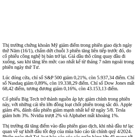
Thị trường chứng khoán Mỹ giảm điểm trong phiên giao dịch ngày
thứ Năm (16/1), chấm dứt chuỗi 3 phiên tăng liên tiếp trước đó, do
cổ phiếu công nghệ bị bán trở lại. Giá dầu thô cũng quay đầu đi
xuống, sau khi tăng lên mức cao nhất kể từ tháng 7 năm ngoái trong
phiên ngày thứ Tư.
Lúc đóng cửa, chỉ số S&P 500 giảm 0,21%, còn 5.937,34 điểm. Chỉ
số Nasdaq giảm 0,89%, còn 19.338,29 điểm. Chỉ số Dow Jones mất
68,42 điểm, tương đương giảm 0,16%, còn 43.153,13 điểm.
Cổ phiếu Big Tech trở thành nguồn áp lực giảm chính trong phiên
này, với những cái tên lớn đồng loạt chốt phiên trong sắc đỏ. Apple
giảm 4%, đánh dấu phiên giảm mạnh nhất kể từ ngày 5/8. Tesla
giảm hơn 3%. Nvidia trượt 2% và Alphabet mất khoảng 1%.
Thị trường đã tăng điểm vào đầu phiên giao dịch, khi nhà đầu tư lạc
quan về sự khởi đầu tốt đẹp của mùa báo cáo tài chính quý 4/2024.
Phiên ngày thứ Tư, loạt báo cáo của các ngân hàng lớn đã mang tới