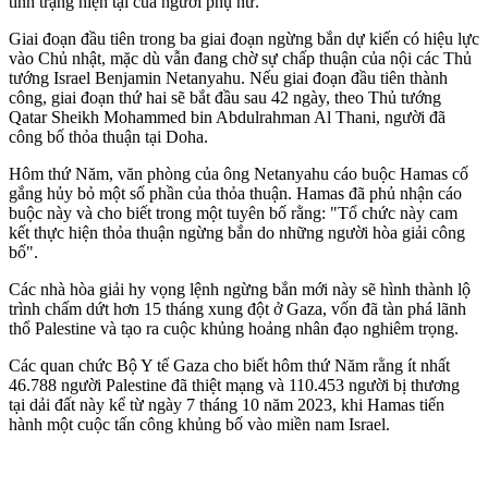
tình trạng hiện tại của người phụ nữ.
Giai đoạn đầu tiên trong ba giai đoạn ngừng bắn dự kiến có hiệu lực
vào Chủ nhật, mặc dù vẫn đang chờ sự chấp thuận của nội các Thủ
tướng Israel Benjamin Netanyahu. Nếu giai đoạn đầu tiên thành
công, giai đoạn thứ hai sẽ bắt đầu sau 42 ngày, theo Thủ tướng
Qatar Sheikh Mohammed bin Abdulrahman Al Thani, người đã
công bố thỏa thuận tại Doha.
Hôm thứ Năm, văn phòng của ông Netanyahu cáo buộc Hamas cố
gắng hủy bỏ một số phần của thỏa thuận. Hamas đã phủ nhận cáo
buộc này và cho biết trong một tuyên bố rằng: "Tổ chức này cam
kết thực hiện thỏa thuận ngừng bắn do những người hòa giải công
bố".
Các nhà hòa giải hy vọng lệnh ngừng bắn mới này sẽ hình thành lộ
trình chấm dứt hơn 15 tháng xung đột ở Gaza, vốn đã tàn phá lãnh
thổ Palestine và tạo ra cuộc khủng hoảng nhân đạo nghiêm trọng.
Các quan chức Bộ Y tế Gaza cho biết hôm thứ Năm rằng ít nhất
46.788 người Palestine đã thiệt mạng và 110.453 người bị thương
tại dải đất này kể từ ngày 7 tháng 10 năm 2023, khi Hamas tiến
hành một cuộc tấn công khủ‌ng b‌ố vào miền nam Israel.