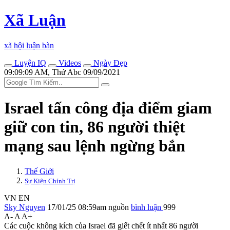
Xã Luận
xã hội luận bàn
Luyện IQ
Videos
Ngày Đẹp
09:09:09 AM, Thứ Abc 09/09/2021
Israel tấn công địa điểm giam
giữ con tin, 86 người thiệt
mạng sau lệnh ngừng bắn
Thế Giới
Sự Kiện Chính Trị
VN
EN
Sky Nguyen
17/01/25 08:59am
nguồn
bình luận
999
A-
A
A+
Các cuộc không kích của Israel đã giết chết ít nhất 86 người