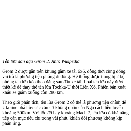
Tên lửa đạn đạo Grom-2. Ảnh: Wikipedia
Grom-2 được gắn trên khung gầm xe tải 6x6, đồng thời cũng đóng
vai trò là phương tiện phóng di động. Hệ thống được trang bị 2 bệ
phóng tên lửa kéo theo đằng sau đầu xe tải. Loại tên lửa này được
thiết kế để thay thế tên lửa Tochka-U thời Liên Xô. Phiên bản xuất
khẩu sẽ giảm xuống còn 280 km.
Theo giới phân tích, tên lửa Grom-2 có thể là phương tiện chính để
Ukraine phá hủy các căn cứ không quân của Nga cách tiền tuyến
khoảng 500km. Với tốc độ bay khoảng Mach 7, tên lửa có khả năng
tiếp cận mục tiêu chỉ trong vài phút, khiến đối phương không kịp
phản ứng.