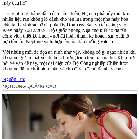
máy của họ”.
Trong những tháng đầu của cuộc chiến, Nga đã phá hủy một kho
nhiên liệu rắn khổng lồ dành cho tên lửa trong một nhà máy hó‌a
chấ‌t tại Pavlohrad, ở rìa phía tây Donbass. Sau vụ tấn công vào
Kiev ngày 20/12/2024, Bộ Quốc phòng Nga cho biết họ đã tấn
công viện thiết kế Luch - nơi đã hoàn thành kế hoạch sản xuất tổ
hợp tên lửa Neptune và tổ hợp tên lửa dẫn đường Vilcha.
Với những mối đe dọa an ninh như vậy, không có gì ngạc nhiên khi
Ukraine giữ bí mật về chi tiết chương trình tên lửa của họ. Khi được
hỏi về vấn đề này, một đại diện của Bộ Công nghiệp Chiến lược
Ukraine đã từ chối bình luận và cho đây là "chủ đề nhạ‌y cả‌m".
Nguồn Tin: