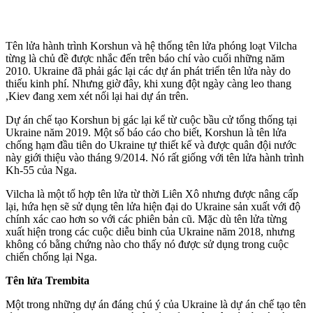
Tên lửa hành trình Korshun và hệ thống tên lửa phóng loạt Vilcha
từng là chủ đề được nhắc đến trên báo chí vào cuối những năm
2010. Ukraine đã phải gác lại các dự án phát triển tên lửa này do
thiếu kinh phí. Nhưng giờ đây, khi xung đột ngày càng leo thang
,Kiev đang xem xét nối lại hai dự án trên.
Dự án chế tạo Korshun bị gác lại kể từ cuộc bầu cử tổng thống tại
Ukraine năm 2019. Một số báo cáo cho biết, Korshun là tên lửa
chống hạm đầu tiên do Ukraine tự thiết kế và được quân đội nước
này giới thiệu vào tháng 9/2014. Nó rất giống với tên lửa hành trình
Kh-55 của Nga.
Vilcha là một tổ hợp tên lửa từ thời Liên Xô nhưng được nâng cấp
lại, hứa hẹn sẽ sử dụng tên lửa hiện đại do Ukraine sản xuất với độ
chính xác cao hơn so với các phiên bản cũ. Mặc dù tên lửa từng
xuất hiện trong các cuộc diễu binh của Ukraine năm 2018, nhưng
không có bằng chứng nào cho thấy nó được sử dụng trong cuộc
chiến chống lại Nga.
Tên lửa Trembita
Một trong những dự án đáng chú ý của Ukraine là dự án chế tạo tên