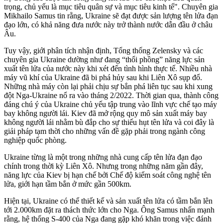
trọng, chủ yếu là mục tiêu quân sự và mục tiêu kinh tế". Chuyên gia
Mikhailo Samus tin rằng, Ukraine sẽ đạt được sản lượng tên lửa đạn
đạo lớn, có khả năng đưa nước này trở thành nước dẫn đầu ở châu
Âu.
Tuy vậy, giới phân tích nhận định, Tổng thống Zelensky và các
chuyên gia Ukraine dường như đang “thổi phồng” năng lực sản
xuất tên lửa của nước này khi xét đến tình hình thực tế. Nhiều nhà
máy vũ khí của Ukraine đã bi phá hủy sau khi Liên Xô sụp đổ.
Những nhà máy còn lại phải chịu sự bắn phá liên tục sau khi xung
đột Nga-Ukraine nổ ra vào tháng 2/2022. Thời gian qua, thành công
đáng chú ý của Ukraine chủ yếu tập trung vào lĩnh vực chế tạo máy
bay không người lái. Kiev đã mở rộng quy mô sản xuất máy bay
không người lái nhằm bù đắp cho sự thiếu hụt tên lửa và coi đây là
giải pháp tạm thời cho những vấn đề gặp phải trong ngành công
nghiệp quốc phòng.
Ukraine từng là một trong những nhà cung cấp tên lửa đạn đạo
chính trong thời kỳ Liên Xô. Nhưng trong những năm gần đây,
năng lực của Kiev bị hạn chế bởi Chế độ kiểm soát công nghệ tên
lửa, giới hạn tầm bắn ở mức gần 500km.
Hiện tại, Ukraine có thể thiết kế và sản xuất tên lửa có tầm bắn lên
tới 2.000km đặt ra thách thức lớn cho Nga. Ông Samus nhấn mạnh
rằng, hệ thống S-400 của Nga đang gặp khó khăn trong việc đánh