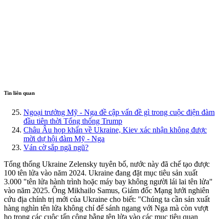
Tin liên quan
Ngoại trưởng Mỹ - Nga đề cập vấn đề gì trong cuộc điện đàm
đầu tiên thời Tổng thống Trump
Châu Âu họp khẩn về Ukraine, Kiev xác nhận không được
mời dự hội đàm Mỹ - Nga
Ván cờ sắp ngã ngũ?
Tổng thống Ukraine Zelensky tuyên bố, nước này đã chế tạo được
100 tên lửa vào năm 2024. Ukraine đang đặt mục tiêu sản xuất
3.000 "tên lửa hành trình hoặc máy bay không người lái lai tên lửa"
vào năm 2025. Ông Mikhailo Samus, Giám đốc Mạng lưới nghiên
cứu địa chính trị mới của Ukraine cho biết: "Chúng ta cần sản xuất
hàng nghìn tên lửa không chỉ để sánh ngang với Nga mà còn vượt
họ trong các cuộc tấn công bằng tên lửa vào các mục tiêu quan