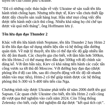
tuyên bố của chính phủ Ukraine.
"Đã có những cuộc thảo luận về việc Ukraine sẽ sản xuất tên lửa
hành trình chống hạm. Nhưng trên thực tế, Kiev vẫn chưa thiết lập
được dây chuyền sản xuất hàng loạt. Hầu như mọi công việc đều
được tiến hành một cách thủ công. Nhiều khả năng họ chỉ chế tạo
được vài quả mỗi tháng", ông Hoffmann lưu ý.
Tên lửa đạn đạo Thunder 2
Khác với tên lửa hành trình Neptune, tên lửa Thunder 2 hay Hrim 2
là tên lửa đạn đạo sử dụng nhiên liệu rắn và hệ thống dẫn đường
quán tính. Về mặt lý thuyết, tên lửa có thể đạt tốc độ gấp nhiều lần
tốc độ âm thanh. Các chuyên gia cho biết, với tầm bắn hơn 500km,
tên lửa Hrim-2 có thể mang theo đầu đạn 500kg với độ chính xác
đáng kể. Với tầm bắn này, Kiev có khả năng tiến hành các cuộc tấn
công vươn xa tới thủ đô Moscow. Với đường bay đạn đạo (được
phóng lên ở độ cao lớn, sau đó chuyển động với tốc độ rất nhanh
nhằm vào mục tiêu), Hrim-2 có thể giúp tránh được các hệ thống
phòng thủ S-300 và S-400 tiên tiến của Nga.
Chương trình này được Ukraine phát triển từ năm 2006 dưới tên gọi
Sapsan. Các quan chức Ukraine cho biết, tên lửa Hrim 2 cuối cùng
đã vượt qua thử nghiệm vào cuối năm 2024. Còn Tổng thống
Zelensky cho biết, cuộc thử nghiệm đã đạt được "kết quả tích cực".