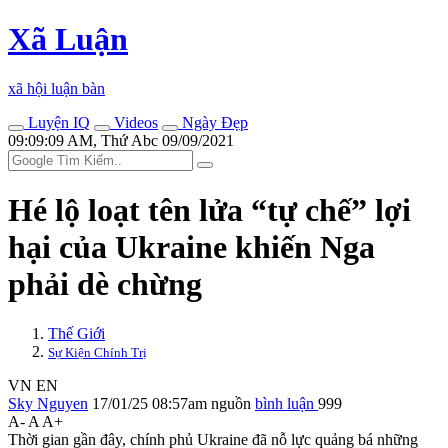
Xã Luận
xã hội luận bàn
Luyện IQ
Videos
Ngày Đẹp
09:09:09 AM, Thứ Abc 09/09/2021
Hé lộ loạt tên lửa “tự chế” lợi
hại của Ukraine khiến Nga
phải dè chừng
Thế Giới
Sự Kiện Chính Trị
VN
EN
Sky Nguyen
17/01/25 08:57am
nguồn
bình luận
999
A-
A
A+
Thời gian gần đây, chính phủ Ukraine đã nỗ lực quảng bá những