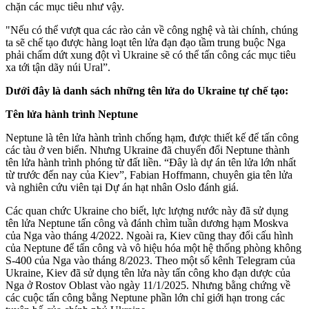
chặn các mục tiêu như vậy.
"Nếu có thể vượt qua các rào cản về công nghệ và tài chính, chúng
ta sẽ chế tạo được hàng loạt tên lửa đạn đạo tầm trung buộc Nga
phải chấm dứt xung đột vì Ukraine sẽ có thể tấn công các mục tiêu
xa tới tận dãy núi Ural”.
Dưới đây là danh sách những tên lửa do Ukraine tự chế tạo:
Tên lửa hành trình Neptune
Neptune là tên lửa hành trình chống hạm, được thiết kế để tấn công
các tàu ở ven biển. Nhưng Ukraine đã chuyển đổi Neptune thành
tên lửa hành trình phóng từ đất liền. “Đây là dự án tên lửa lớn nhất
từ trước đến nay của Kiev”, Fabian Hoffmann, chuyên gia tên lửa
và nghiên cứu viên tại Dự án hạt nhân Oslo đánh giá.
Các quan chức Ukraine cho biết, lực lượng nước này đã sử dụng
tên lửa Neptune tấn công và đánh chìm tuần dương hạm Moskva
của Nga vào tháng 4/2022. Ngoài ra, Kiev cũng thay đổi cấu hình
của Neptune để tấn công và vô hiệu hóa một hệ thống phòng không
S-400 của Nga vào tháng 8/2023. Theo một số kênh Telegram của
Ukraine, Kiev đã sử dụng tên lửa này tấn công kho đạn dược của
Nga ở Rostov Oblast vào ngày 11/1/2025. Nhưng bằng chứng về
các cuộc tấn công bằng Neptune phần lớn chỉ giới hạn trong các