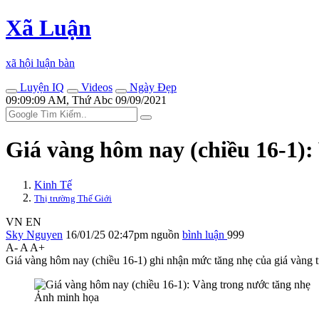
Xã Luận
xã hội luận bàn
Luyện IQ
Videos
Ngày Đẹp
09:09:09 AM, Thứ Abc 09/09/2021
Giá vàng hôm nay (chiều 16-1):
Kinh Tế
Thị trường Thế Giới
VN
EN
Sky Nguyen
16/01/25 02:47pm
nguồn
bình luận
999
A-
A
A+
Giá vàng hôm nay (chiều 16-1) ghi nhận mức tăng nhẹ của giá vàng 
Ảnh minh họa