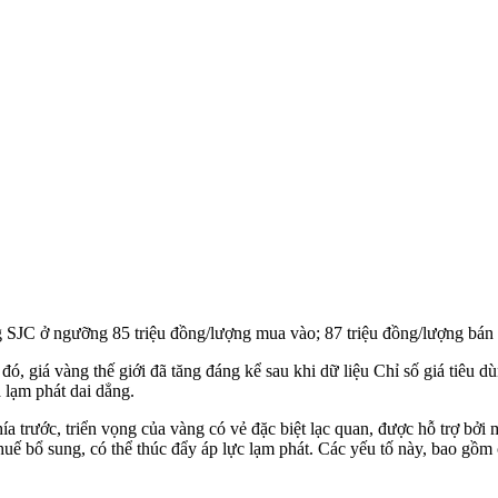
g SJC ở ngưỡng 85 triệu đồng/lượng mua vào; 87 triệu đồng/lượng bán 
đó, giá vàng thế giới đã tăng đáng kể sau khi dữ liệu Chỉ số giá tiêu 
 lạm phát dai dẳng.
ía trước, triển vọng của vàng có vẻ đặc biệt lạc quan, được hỗ trợ bởi 
uế bổ sung, có thể thúc đẩy áp lực lạm phát. Các yếu tố này, bao gồm