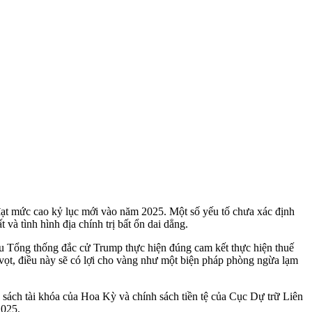
 đạt mức cao kỷ lục mới vào năm 2025. Một số yếu tố chưa xác định
 tình hình địa chính trị bất ổn dai dẳng.
ếu Tổng thống đắc cử Trump thực hiện đúng cam kết thực hiện thuế
g vọt, điều này sẽ có lợi cho vàng như một biện pháp phòng ngừa lạm
h sách tài khóa của Hoa Kỳ và chính sách tiền tệ của Cục Dự trữ Liên
2025.