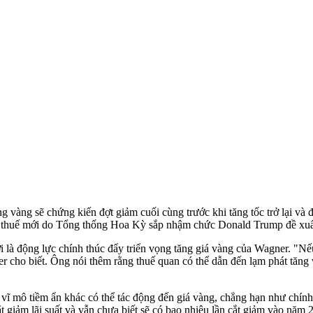
 vàng sẽ chứng kiến đợt giảm cuối cùng trước khi tăng tốc trở lại và
 thuế mới do Tổng thống Hoa Kỳ sắp nhậm chức Donald Trump đề xuất và
 là động lực chính thúc đẩy triển vọng tăng giá vàng của Wagner. "N
ner cho biết. Ông nói thêm rằng thuế quan có thể dẫn đến lạm phát tăn
ờ vĩ mô tiềm ẩn khác có thể tác động đến giá vàng, chẳng hạn như chín
giảm lãi suất và vẫn chưa biết sẽ có bao nhiêu lần cắt giảm vào năm 