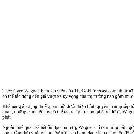
Theo Gary Wagner, biên tập viên của TheGoldForecast.com, thị trường
có thể tác động đến giá vượt xa kỳ vọng của thị trường bao gồm mức
Khả năng áp dụng thuế quan mới dưới thời chính quyền Trump sắp tới
quan, những cam kết này có thể tạo ra áp lực lạm phát rất lớn", Wag
phát.
Ngoài thuế quan và bất ổn địa chính trị, Wagner chỉ ra những bất ng
bang. Ông lưu ý rằng Cục Dự trữ Liên bang đang làm chậm tốc độ cắt 