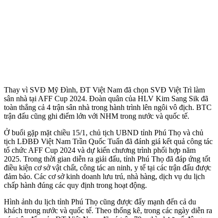
Thay vì SVĐ Mỹ Đình, ĐT Việt Nam đã chọn SVĐ Việt Trì làm
sân nhà tại AFF Cup 2024. Đoàn quân của HLV Kim Sang Sik đã
toàn thắng cả 4 trận sân nhà trong hành trình lên ngôi vô địch. BTC
trận đấu cũng ghi điểm lớn với NHM trong nước và quốc tế.
Ở buổi gặp mặt chiều 15/1, chủ tịch UBND tỉnh Phú Thọ và chủ
tịch LĐBĐ Việt Nam Trần Quốc Tuấn đã đánh giá kết quả công tác
tổ chức AFF Cup 2024 và dự kiến chương trình phối hợp năm
2025. Trong thời gian diễn ra giải đấu, tỉnh Phú Thọ đã đáp ứng tốt
điều kiện cơ sở vật chất, công tác an ninh, y tế tại các trận đấu được
đảm bảo. Các cơ sở kinh doanh lưu trú, nhà hàng, dịch vụ du lịch
chấp hành đúng các quy định trong hoạt động.
Hình ảnh du lịch tỉnh Phú Thọ cũng được đẩy mạnh đến cả du
khách trong nước và quốc tế. Theo thống kê, trong các ngày diễn ra