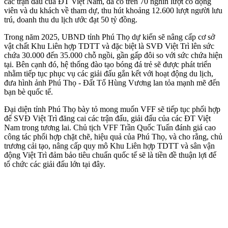
các trận đấu của ĐT Việt Nam, đã có trên 70 nghìn lượt cổ động
viên và du khách về tham dự, thu hút khoảng 12.600 lượt người lưu
trú, doanh thu du lịch ước đạt 50 tỷ đồng.
Trong năm 2025, UBND tỉnh Phú Thọ dự kiến sẽ nâng cấp cơ sở
vật chất Khu Liên hợp TDTT và đặc biệt là SVĐ Việt Trì lên sức
chứa 30.000 đến 35.000 chỗ ngồi, gần gấp đôi so với sức chứa hiện
tại. Bên cạnh đó, hệ thống đào tạo bóng đá trẻ sẽ được phát triển
nhằm tiếp tục phục vụ các giải đấu gắn kết với hoạt động du lịch,
đưa hình ảnh Phú Thọ - Đất Tổ Hùng Vương lan tỏa mạnh mẽ đến
bạn bè quốc tế.
Đại diện tỉnh Phú Thọ bày tỏ mong muốn VFF sẽ tiếp tục phối hợp
để SVĐ Việt Trì đăng cai các trận đấu, giải đấu của các ĐT Việt
Nam trong tương lai. Chủ tịch VFF Trần Quốc Tuấn đánh giá cao
công tác phối hợp chặt chẽ, hiệu quả của Phú Thọ, và cho rằng, chủ
trương cải tạo, nâng cấp quy mô Khu Liên hợp TDTT và sân vận
động Việt Trì đảm bảo tiêu chuẩn quốc tế sẽ là tiền đề thuận lợi để
tổ chức các giải đấu lớn tại đây.