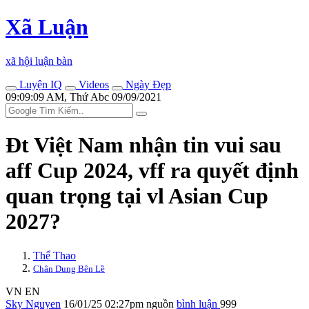
Xã Luận
xã hội luận bàn
Luyện IQ
Videos
Ngày Đẹp
09:09:09 AM, Thứ Abc 09/09/2021
Đt Việt Nam nhận tin vui sau
aff Cup 2024, vff ra quyết định
quan trọng tại vl Asian Cup
2027?
Thể Thao
Chân Dung Bên Lề
VN
EN
Sky Nguyen
16/01/25 02:27pm
nguồn
bình luận
999