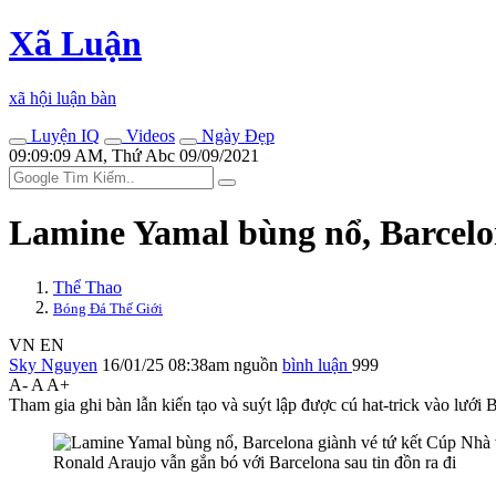
Xã Luận
xã hội luận bàn
Luyện IQ
Videos
Ngày Đẹp
09:09:09 AM, Thứ Abc 09/09/2021
Lamine Yamal bùng nổ, Barcelo
Thể Thao
Bóng Đá Thế Giới
VN
EN
Sky Nguyen
16/01/25 08:38am
nguồn
bình luận
999
A-
A
A+
Tham gia ghi bàn lẫn kiến tạo và suýt lập được cú hat-trick vào lướ
Ronald Araujo vẫn gắn bó với Barcelona sau tin đồn ra đi