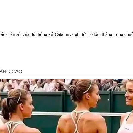
các chân sút của đội bóng xứ Catalunya ghi tới 16 bàn thắng trong chuỗ