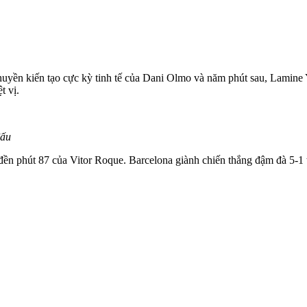
chuyền kiến tạo cực kỳ tinh tế của Dani Olmo và năm phút sau, Lamine 
t vị.
đấu
 đền phút 87 của Vitor Roque. Barcelona giành chiến thắng đậm đà 5-1 