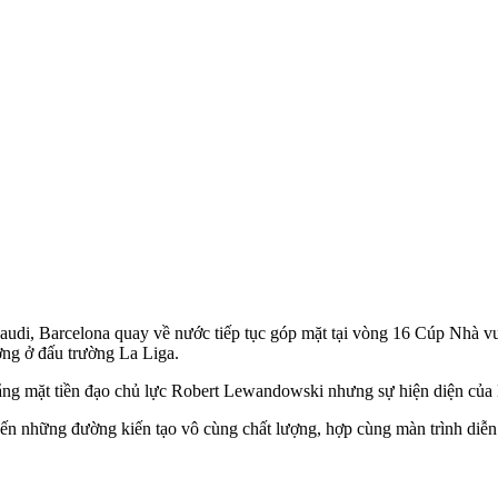
i, Barcelona quay về nước tiếp tục góp mặt tại vòng 16 Cúp Nhà vua.
ợng ở đấu trường La Liga.
 vắng mặt tiền đạo chủ lực Robert Lewandowski nhưng sự hiện diện c
đến những đường kiến tạo vô cùng chất lượng, hợp cùng màn trình diễn