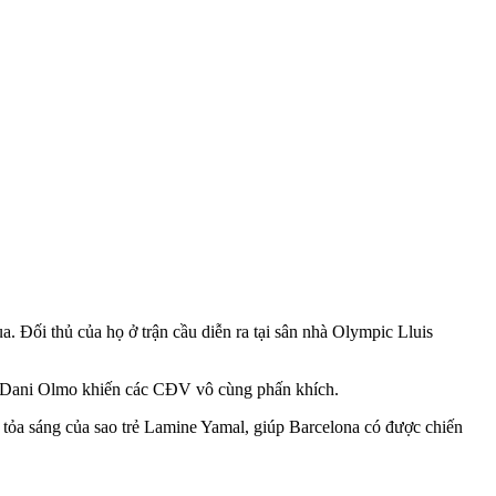
 Đối thủ của họ ở trận cầu diễn ra tại sân nhà Olympic Lluis
ủa Dani Olmo khiến các CĐV vô cùng phấn khích.
 tỏa sáng của sao trẻ Lamine Yamal, giúp Barcelona có được chiến