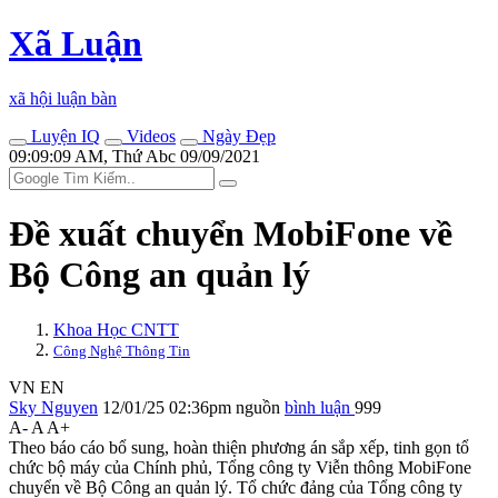
Xã Luận
xã hội luận bàn
Luyện IQ
Videos
Ngày Đẹp
09:09:09 AM, Thứ Abc 09/09/2021
Đề xuất chuyển MobiFone về
Bộ Công an quản lý
Khoa Học CNTT
Công Nghệ Thông Tin
VN
EN
Sky Nguyen
12/01/25 02:36pm
nguồn
bình luận
999
A-
A
A+
Theo báo cáo bổ sung, hoàn thiện phương án sắp xếp, tinh gọn tổ
chức bộ máy của Chính phủ, Tổng công ty Viễn thông MobiFone
chuyển về Bộ Công an quản lý. Tổ chức đảng của Tổng công ty