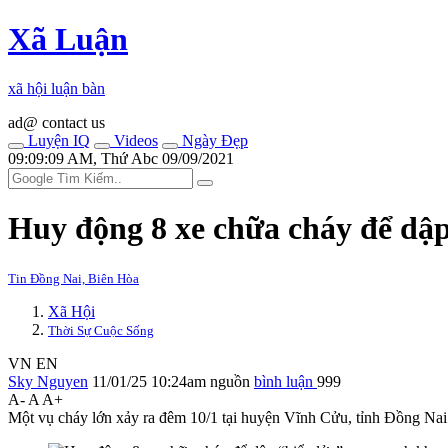
Xã Luận
xã hội luận bàn
ad@ contact us
Luyện IQ
Videos
Ngày Đẹp
09:09:09 AM, Thứ Abc 09/09/2021
Huy động 8 xe chữa cháy để dập
Tin Đồng Nai, Biên Hòa
Xã Hội
Thời Sự Cuộc Sống
VN
EN
Sky Nguyen
11/01/25 10:24am
nguồn
bình luận
999
A-
A
A+
Một vụ cháy lớn xảy ra đêm 10/1 tại huyện Vĩnh Cửu, tỉnh Đồng Nai