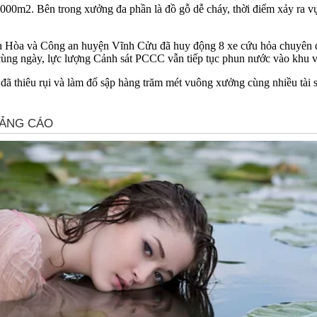
00m2. Bên trong xưởng đa phần là đồ gỗ dễ cháy, thời điểm xảy ra vụ
Hòa và Công an huyện Vĩnh Cửu đã huy động 8 xe cứu hỏa chuyên dụn
ùng ngày, lực lượng Cảnh sát PCCC vẫn tiếp tục phun nước vào khu vự
 thiêu rụi và làm đổ sập hàng trăm mét vuông xưởng cùng nhiều tài s