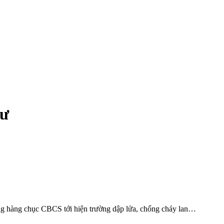
cư
g hàng chục CBC‌ּS tới hiện trường dập lửa, chống cháy lan…