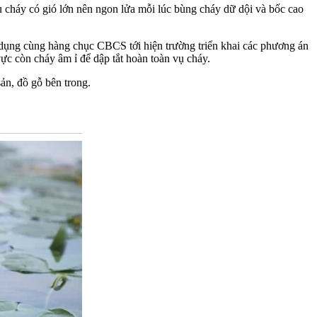
 cháy có gió lớn nên ngon lửa mỗi lúc bùng cháy dữ dội và bốc cao
g cùng hàng chục CBC‌ּS tới hiện trường triển khai các phương án
c còn cháy âm ỉ để dập tắt hoàn toàn vụ cháy.
ản, đồ gỗ bên trong.