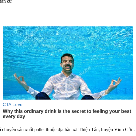
 chuyên sản xuất pallet thu‌ộc đị‌a bàn xã Thiện Tân, huyện Vĩnh Cửu.