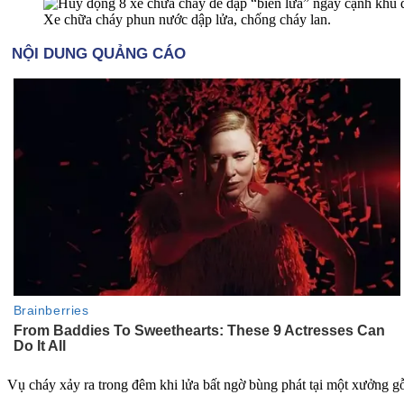
Xe chữa cháy phun nước dập lửa, chống cháy lan.
Vụ cháy xảy ra trong đêm khi lửa bất ngờ bùng phát tại một xưởng gỗ