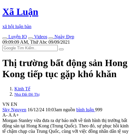
Xã Luận
xã hội luận bàn
Luyện IQ
Videos
Ngày Đẹp
09:09:09 AM, Thứ Abc 09/09/2021
Thị trường bất động sản Hong
Kong tiếp tục gặp khó khăn
Kinh Tế
Nhà Đất Đô Thị
VN
EN
Sky Nguyen
16/12/24 10:03am
nguồn
bình luận
999
A-
A
A+
Morgan Stanley vừa đưa ra dự báo mới về tình hình thị trường bất
động sản tại Hong Kong (Trung Quốc). Theo đó, sự phục hồi kinh
tế chậm chạp của Trung Quốc, cùng với việc đồng nhân dân tệ suy