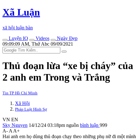
Xã Luận
xã hội luận bàn
Luyện IQ
Videos
Ngày Đẹp
09:09:09 AM, Thứ Abc 09/09/2021
Thủ đoạn lừa “xe bị cháy” của
2 anh em Trong và Trắng
Tin TP Hồ Chí Minh
Xã Hội
Pháp Luật Hình Sự
VN
EN
Sky Nguyen
14/12/24 03:18pm
nguồn
bình luận
999
A-
A
A+
Hai anh em họ dùng thủ đoạn chạy theo những phụ nữ đi một mình