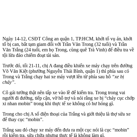
Ngày 14-12, CSĐT Công an quận 1, TP.HCM, khởi tố vụ án, khởi
tố bị can, bắt tạm giam đối với Trần Văn Trong (32 tuổi) và Trần
Văn Trắng (24 tuổi, em họ Trong, cùng quê Trà Vinh) để điều tra về
tội lừa đảo chiếm đoạt tài sản.
Trước đó, tối 21-11, chị A đang điều khiển xe máy chạy trên đường
Võ Văn Kiệt (phường Nguyễn Thái Bình, quận 1) thì phía sau có
Trong và Trắng chạy hai xe máy vượt lên từ phía sau hô
“xe bị
cháy”
.
Cô gái tưởng thật nên tấp xe vào lề để kiểm tra. Trong trong vai
người đi đường, tiếp cận, vờ hỗ trợ và nói rằng xe bị “cháy cục chớp
xi nhan mobin” trong khi thực tế xe không có hư hỏng gì.
Trong cho chị A số điện thoại của Trắng và giới thiệu là thợ sửa xe
để thay cục “mobin”.
Trắng sau đó chạy xe máy đến đưa ra một cục nói là cục “mobin”
rồi kiểm tra, sửa chữa nhưng thực tế là không làm gì.