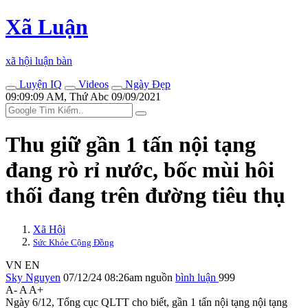
Xã Luận
xã hội luận bàn
Luyện IQ
Videos
Ngày Đẹp
09:09:09 AM, Thứ Abc 09/09/2021
Thu giữ gần 1 tấn nộ‌i tạn‌g
đang rò rỉ nước, bốc mùi hôi
thối đang trên đường tiêu thụ
Xã Hội
Sức Khỏe Cộng Đồng
VN
EN
Sky Nguyen
07/12/24 08:26am
nguồn
bình luận
999
A-
A
A+
Ngày 6/12, Tổng cục QLTT cho biết, gần 1 tấn nộ‌i tạn‌g nộ‌i tạn‌g