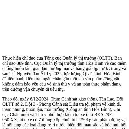
Thực hiện chỉ đạo của Tổng cục Quản lý thị trường (QLTT), Ban
chỉ đạo 389 tỉnh, Cục Quản lý thị trường tỉnh Hòa Bình về cao điểm
chống buôn lậu, gian lận thương mại và hàng giả dịp trước, trong và
sau Tết Nguyên đán Ất Tỵ 2025, lực lượng QLTT tỉnh Hòa Bình
đã tiến hành kiểm tra, ngăn chặn gần một tấn sản phẩm động vật
không đảm bảo yêu cầu vệ sinh thú y và an toàn thực phẩm đang
trên đường vận chuyển đi tiêu thụ.
Theo đó, ngày 6/12/2024, Trạm Cảnh sát giao thông Tân Lạc, Đội
QLTT số 2, Đội 3 - Phòng Cảnh sát Điều tra tội phạm về kinh tế,
tham nhũng, buôn lậu, môi trường (Công an tỉnh Hòa Bình), Chi
cục Chăn nuôi và Thú y phối hợp kiểm tra xe ô tô BKS 29F-
050.XX, trên xe có 7 thùng xốp chứa trên 750kg sản phẩm động vật
là nộ‌i tạn‌g các loại đang rò rỉ nước, biến đổi màu sắc và bốc mùi hôi