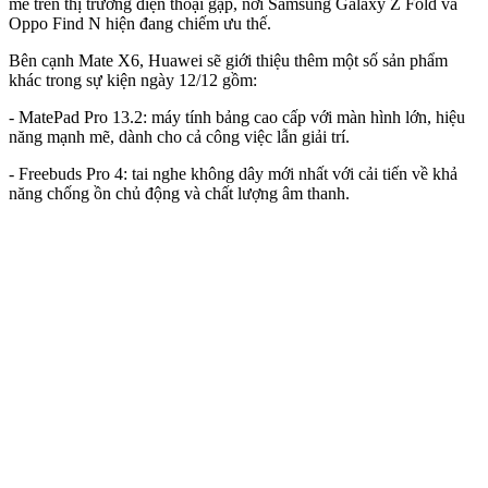
mẽ trên thị trường điện thoại gập, nơi Samsung Galaxy Z Fold và
Oppo Find N hiện đang chiếm ưu thế.
Bên cạnh Mate X6, Huawei sẽ giới thiệu thêm một số sản phẩm
khác trong sự kiện ngày 12/12 gồm:
- MatePad Pro 13.2: máy tính bảng cao cấp với màn hình lớn, hiệu
năng mạnh mẽ, dành cho cả công việc lẫn giải trí.
- Freebuds Pro 4: tai nghe không dây mới nhất với cải tiến về khả
năng chống ồn chủ động và chất lượng âm thanh.