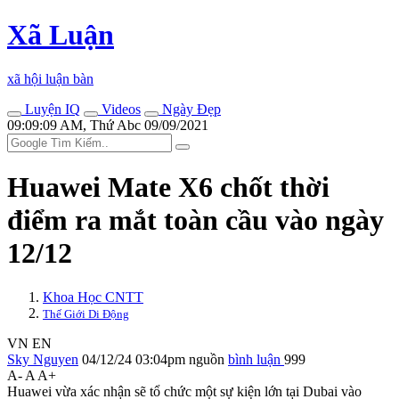
Xã Luận
xã hội luận bàn
Luyện IQ
Videos
Ngày Đẹp
09:09:09 AM, Thứ Abc 09/09/2021
Huawei Mate X6 chốt thời
điểm ra mắt toàn cầu vào ngày
12/12
Khoa Học CNTT
Thế Giới Di Động
VN
EN
Sky Nguyen
04/12/24 03:04pm
nguồn
bình luận
999
A-
A
A+
Huawei vừa xác nhận sẽ tổ chức một sự kiện lớn tại Dubai vào