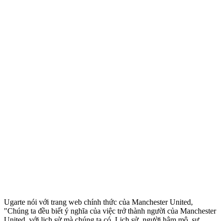
Ugarte nói với trang web chính thức của Manchester United,
"Chúng ta đều biết ý nghĩa của việc trở thành người của Manchester
United, với lịch sử mà chúng ta có. Lịch sử, người hâm mộ, sự