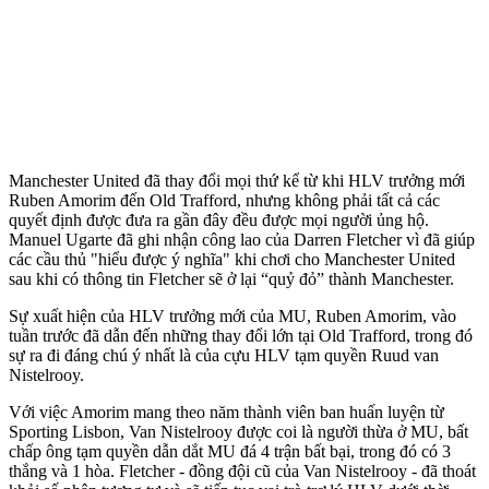
Manchester United đã thay đổi mọi thứ kể từ khi HLV trưởng mới
Ruben Amorim đến Old Trafford, nhưng không phải tất cả các
quyết định được đưa ra gần đây đều được mọi người ủng hộ.
Manuel Ugarte đã ghi nhận công lao của Darren Fletcher vì đã giúp
các cầu thủ "hiểu được ý nghĩa" khi chơi cho Manchester United
sau khi có thông tin Fletcher sẽ ở lại “quỷ đỏ” thành Manchester.
Sự xuất hiện của HLV trưởng mới của MU, Ruben Amorim, vào
tuần trước đã dẫn đến những thay đổi lớn tại Old Trafford, trong đó
sự ra đi đáng chú ý nhất là của cựu HLV tạm quyền Ruud van
Nistelrooy.
Với việc Amorim mang theo năm thành viên ban huấn luyện từ
Sporting Lisbon, Van Nistelrooy được coi là người thừa ở MU, bất
chấp ông tạm quyền dẫn dắt MU đá 4 trận bất bại, trong đó có 3
thắng và 1 hòa. Fletcher - đồng đội cũ của Van Nistelrooy - đã thoát