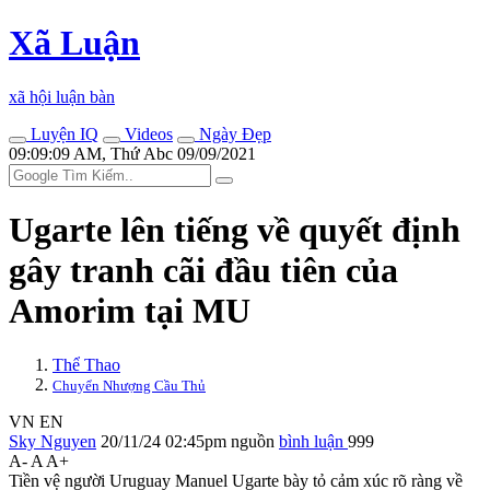
Xã Luận
xã hội luận bàn
Luyện IQ
Videos
Ngày Đẹp
09:09:09 AM, Thứ Abc 09/09/2021
Ugarte lên tiếng về quyết định
gây tranh cãi đầu tiên của
Amorim tại MU
Thể Thao
Chuyển Nhượng Cầu Thủ
VN
EN
Sky Nguyen
20/11/24 02:45pm
nguồn
bình luận
999
A-
A
A+
Tiền vệ người Uruguay Manuel Ugarte bày tỏ cảm xúc rõ ràng về