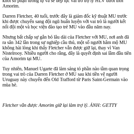
khỏi số phận tương tự và sẽ tiếp tục vai trò trợ lý HLV dưới thời
Amorim.
Darren Fletcher, 40 tuổi, trước đây là giám đốc kỹ thuật MU trước
khi được chuyển sang đội ngũ huấn luyện với vai trò là người kết
nối đội một và học viện đào tạo trẻ MU vào đầu năm nay.
Nhưng bất chấp sự gắn bó lâu dài của Fletcher với MU, nơi anh đã
ra sân 342 lần trong sự nghiệp cầu thủ, một số người hâm mộ MU
không hài lòng khi thấy Fletcher vẫn được giữ lại, thay vì Van
Nistelrooy. Nhiều người cho rằng, đây là quyết định sai lầm đầu tiên
của Amorim tại MU.
Tuy nhiên, Manuel Ugarte đã làm sáng tỏ phần nào tầm quan trọng
trong vai trò của Darren Fletcher ở MU sau khi tiền vệ người
Uruguay này chuyển đến Old Trafford từ Paris Saint-Germain vào
mùa hè.
Fletcher vẫn được Amorim giữ lại làm trợ lý. ẢNH: GETTY