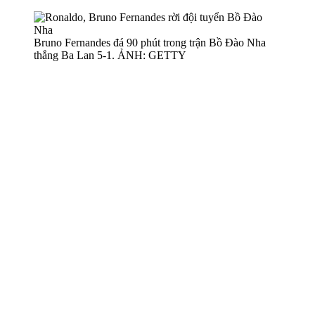
Bruno Fernandes đá 90 phút trong trận Bồ Đào Nha
thắng Ba Lan 5-1. ẢNH: GETTY