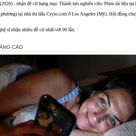
 (2020) - nhận đề cử hạng mục Thành tựu nghiên cứu: Phim tài liệu tạ
ịa phương) tại nhà thi đấu Cryto.com ở Los Angeles (Mỹ). Hội đồng ch
ệ sĩ nhận nhiều đề cử nhất với 99 lần.