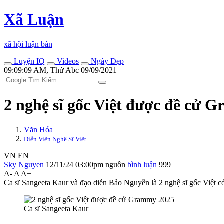
Xã Luận
xã hội luận bàn
Luyện IQ
Videos
Ngày Đẹp
09:09:09 AM, Thứ Abc 09/09/2021
2 nghệ sĩ gốc Việt được đề cử 
Văn Hóa
Diễn Viên Nghệ Sĩ Việt
VN
EN
Sky Nguyen
12/11/24 03:00pm
nguồn
bình luận
999
A-
A
A+
Ca sĩ Sangeeta Kaur và đạo diễn Bảo Nguyễn là 2 nghệ sĩ gốc Việt c
Ca sĩ Sangeeta Kaur