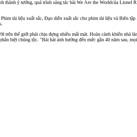
nh thành ý tưởng, quá trình sáng tác bài We Are the Worldcủa Lionel 
m tài liệu xuất sắc, Đạo diễn xuất sắc cho phim tài liệu và Biên tập 
s.
i trên thế giới phải chịu đựng nhiều mất mát. Hoàn cảnh khiến nhà l
 phân biệt chủ‌ng tộ‌c. "Bài hát ảnh hưởng đến mức gần 40 năm sau, mọi 