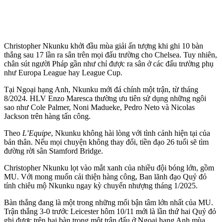
Christopher Nkunku khởi đầu mùa giải ấn tượng khi ghi 10 bàn
thắng sau 17 lần ra sân trên mọi đấu trường cho Chelsea. Tuy nhiên,
chân sút người Pháp gần như chỉ được ra sân ở các đấu trường phụ
như Europa League hay League Cup.
Tại Ngoại hạng Anh, Nkunku mới đá chính một trận, từ tháng
8/2024. HLV Enzo Maresca thường ưu tiên sử dụng những ngôi
sao như Cole Palmer, Noni Madueke, Pedro Neto và Nicolas
Jackson trên hàng tấn công.
Theo
L’Equipe
, Nkunku không hài lòng với tình cảnh hiện tại của
bản thân. Nếu mọi chuyện không thay đổi, tiền đạo 26 tuổi sẽ tìm
đường rời sân Stamford Bridge.
Christopher Nkunku lọt vào mắt xanh của nhiều đội bóng lớn, gồm
MU. Với mong muốn cải thiện hàng công, Ban lãnh đạo Quỷ đỏ
tính chiêu mộ Nkunku ngay kỳ chuyển nhượng tháng 1/2025.
Bàn thắng đang là một trong những mối bận tâm lớn nhất của MU.
Trận thắng 3-0 trước Leicester hôm 10/11 mới là lần thứ hai Quỷ đỏ
ghi được trên hai bàn trong một trận đấu ở Ngoại hạng Anh mùa