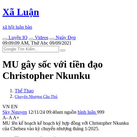
Xã Luận
xã hội luận bàn
Luyện IQ
Videos
Ngày Đẹp
09:09:09 AM, Thứ Abc 09/09/2021
MU gây sốc với tiền đạo
Christopher Nkunku
Thể Thao
Chuyển Nhượng Cầu Thủ
VN
EN
Sky Nguyen
12/11/24 09:40am
nguồn
bình luận
999
A-
A
A+
MU lên kế hoạch kế hoạch ký hợp đồng với Christopher Nkunku
của Chelsea vào kỳ chuyển nhượng tháng 1/2025.