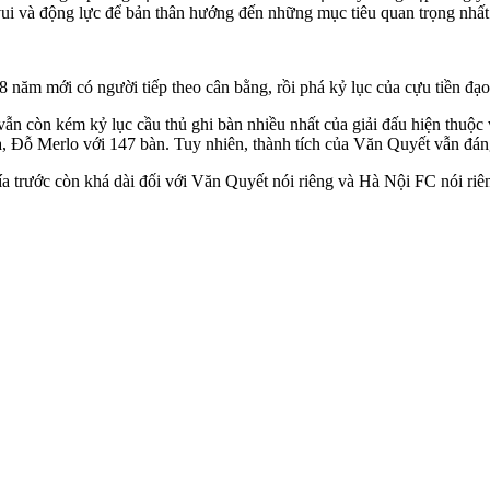
 vui và động lực để bản thân hướng đến những mục tiêu quan trọng nh
8 năm mới có người tiếp theo cân bằng, rồi phá kỷ lục của cựu tiền đạ
n còn kém kỷ lục cầu thủ ghi bàn nhiều nhất của giải đấu hiện thuộc
 Đỗ Merlo với 147 bàn. Tuy nhiên, thành tích của Văn Quyết vẫn đáng
rước còn khá dài đối với Văn Quyết nói riêng và Hà Nội FC nói riêng. 