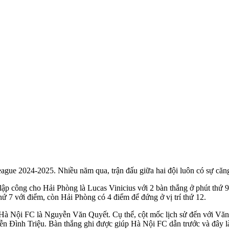
ue 2024-2025. Nhiều năm qua, trận đấu giữa hai đội luôn có sự căng 
 lập công cho Hải Phòng là Lucas Vinicius với 2 bàn thắng ở phút thứ 
ứ 7 với điểm, còn Hải Phòng có 4 điểm để đứng ở vị trí thứ 12.
ủa Hà Nội FC là Nguyễn Văn Quyết. Cụ thể, cột mốc lịch sử đến với V
ễn Đình Triệu. Bàn thắng ghi được giúp Hà Nội FC dẫn trước và đây l