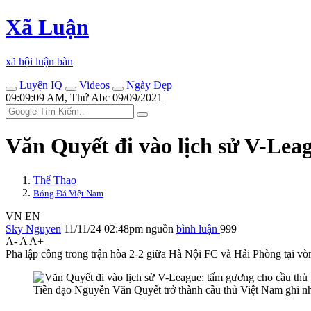
Xã Luận
xã hội luận bàn
Luyện IQ
Videos
Ngày Đẹp
09:09:09 AM, Thứ Abc 09/09/2021
Văn Quyết đi vào lịch sử V-Lea
Thể Thao
Bóng Đá Việt Nam
VN
EN
Sky Nguyen
11/11/24 02:48pm
nguồn
bình luận
999
A-
A
A+
Pha lập công trong trận hòa 2-2 giữa Hà Nội FC và Hải Phòng tại v
Tiền đạo Nguyễn Văn Quyết trở thành cầu thủ Việt Nam ghi nh