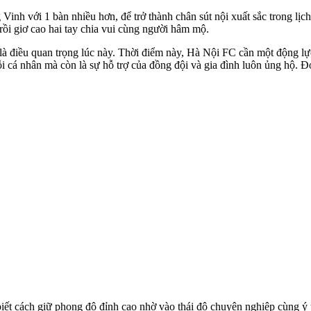
Vinh với 1 bàn nhiều hơn, để trở thành chân sút nội xuất sắc trong lị
rồi giơ cao hai tay chia vui cùng người hâm mộ.
 là điều quan trọng lúc này. Thời điểm này, Hà Nội FC cần một động lự
i cá nhân mà còn là sự hỗ trợ của đồng đội và gia đình luôn ủng hộ. Đó
biết cách giữ phong độ đỉnh cao nhờ vào thái độ chuyên nghiệp cùng 