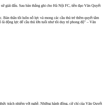
ch sử giải đấu. Sau bàn thắng ghi cho Hà Nội FC, tiền đạo Văn Quyết
c. Bản thân tôi luôn nỗ lực và mong các cầu thủ trẻ thêm quyết tâm
 là động lực để cầu thủ lớn tuổi như tôi duy trì phong độ" – Văn
ý thức trách nhiệm với nghề. Những hành động, cử chỉ của Văn Quyết