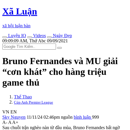
Xã Luận
xã hội luận bàn
Luyện IQ
Videos
Ngày Đẹp
09:09:09 AM, Thứ Abc 09/09/2021
Bruno Fernandes và MU giải
“cơn khát” cho hàng triệu
game thủ
Thể Thao
Cúp Anh Premier League
VN
EN
Sky Nguyen
11/11/24 02:46pm
nguồn
bình luận
999
A-
A
A+
Sau chuỗi trận nghèo nàn từ đầu mùa, Bruno Fernandes bất ngờ