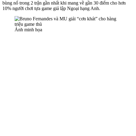
bùng nổ trong 2 trận gần nhất khi mang về gần 30 điểm cho hơn
10% người chơi tựa game giả lập Ngoại hạng Anh.
Ảnh minh họa