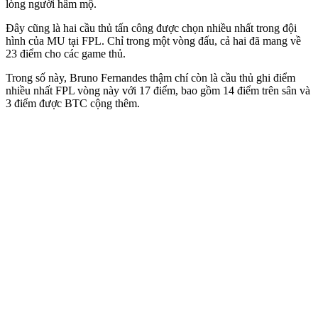
lòng người hâm mộ.
Đây cũng là hai cầu thủ tấn công được chọn nhiều nhất trong đội
hình của MU tại FPL. Chỉ trong một vòng đấu, cả hai đã mang về
23 điểm cho các game thủ.
Trong số này, Bruno Fernandes thậm chí còn là cầu thủ ghi điểm
nhiều nhất FPL vòng này với 17 điểm, bao gồm 14 điểm trên sân và
3 điểm được BTC cộng thêm.