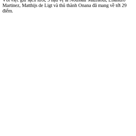
Martinez, Matthijs de Ligt và thủ thành Onana đã mang về tới 29
điểm.