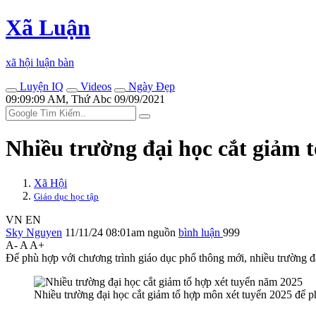
Xã Luận
xã hội luận bàn
Luyện IQ
Videos
Ngày Đẹp
09:09:09 AM, Thứ Abc 09/09/2021
Nhiều trường đại học cắt giảm 
Xã Hội
Giáo dục học tập
VN
EN
Sky Nguyen
11/11/24 08:01am
nguồn
bình luận
999
A-
A
A+
Để phù hợp với chương trình giáo dục phổ thông mới, nhiều trường đ
Nhiều trường đại học cắt giảm tổ hợp môn xét tuyển 2025 để p