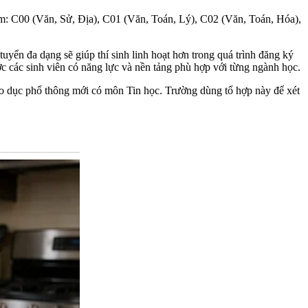
ồm: C00 (Văn, Sử, Địa), C01 (Văn, Toán, Lý), C02 (Văn, Toán, Hóa),
yển đa dạng sẽ giúp thí sinh linh hoạt hơn trong quá trình đăng ký
ợc các sinh viên có năng lực và nền tảng phù hợp với từng ngành học.
áo dục phổ thông mới có môn Tin học. Trường dùng tổ hợp này để xét