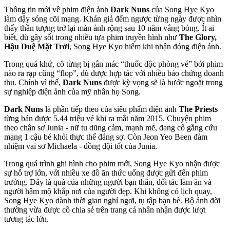
Thông tin mới về phim điện ảnh
Dark Nuns
của Song Hye Kyo
làm dậy sóng cõi mạng. Khán giả đếm ngược từng ngày được nhìn
thấy thần tượng trở lại màn ảnh rộng sau 10 năm vắng bóng. Ít ai
biết, dù gây sốt trong nhiều tựa phim truyền hình như
The Glory,
Hậu Duệ Mặt Trời
, Song Hye Kyo hiếm khi nhận đóng điện ảnh.
Trong quá khứ, cô từng bị gắn mác “thuốc độc phòng vé” bởi phim
nào ra rạp cũng “flop”, dù được hợp tác với nhiều bảo chứng doanh
thu. Chính vì thế,
Dark Nuns
được kỳ vọng sẽ là bước ngoặt trong
sự nghiệp điện ảnh của mỹ nhân họ Song.
Dark Nuns
là phần tiếp theo của siêu phẩm điện ảnh
The Priests
từng bán được 5.44 triệu vé khi ra mắt năm 2015. Chuyện phim
theo chân sơ Junia - nữ tu dũng cảm, mạnh mẽ, đang cố gắng cứu
mạng 1 cậu bé khỏi thực thể đáng sợ. Còn Jeon Yeo Been đảm
nhiệm vai sơ Michaela - đồng đội tốt của Junia.
Trong quá trình ghi hình cho phim mới, Song Hye Kyo nhận được
sự hỗ trợ lớn, với nhiều xe đồ ăn thức uống được gửi đến phim
trường. Đây là quà của những người bạn thân, đối tác làm ăn và
người hâm mộ khắp nơi của người đẹp. Khi không có lịch quay,
Song Hye Kyo dành thời gian nghỉ ngơi, tụ tập bạn bè. Bộ ảnh đời
thường vừa được cô chia sẻ trên trang cá nhân nhận được lượt
tương tác lớn.