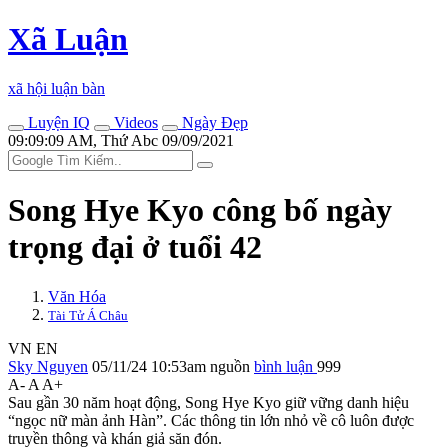
Xã Luận
xã hội luận bàn
Luyện IQ
Videos
Ngày Đẹp
09:09:09 AM, Thứ Abc 09/09/2021
Song Hye Kyo công bố ngày
trọng đại ở tuổi 42
Văn Hóa
Tài Tử Á Châu
VN
EN
Sky Nguyen
05/11/24 10:53am
nguồn
bình luận
999
A-
A
A+
Sau gần 30 năm hoạt động, Song Hye Kyo giữ vững danh hiệu
“ngọc nữ màn ảnh Hàn”. Các thông tin lớn nhỏ về cô luôn được
truyền thông và khán giả săn đón.