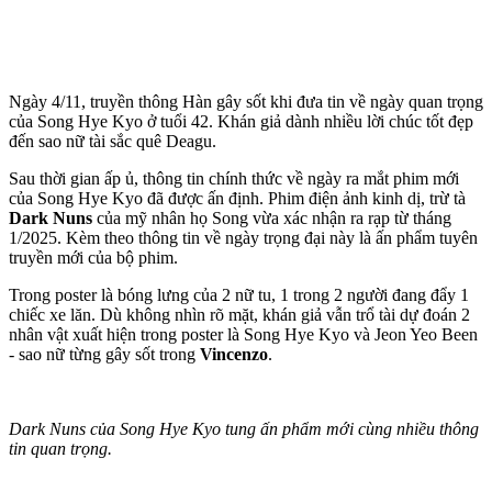
Ngày 4/11, truyền thông Hàn gây sốt khi đưa tin về ngày quan trọng
của Song Hye Kyo ở tuổi 42. Khán giả dành nhiều lời chúc tốt đẹp
đến sao nữ tài sắc quê Deagu.
Sau thời gian ấp ủ, thông tin chính thức về ngày ra mắt phim mới
của Song Hye Kyo đã được ấn định. Phim điện ảnh kinh dị, trừ tà
Dark Nuns
của mỹ nhân họ Song vừa xác nhận ra rạp từ tháng
1/2025. Kèm theo thông tin về ngày trọng đại này là ấn phẩm tuyên
truyền mới của bộ phim.
Trong poster là bóng lưng của 2 nữ tu, 1 trong 2 người đang đẩy 1
chiếc xe lăn. Dù không nhìn rõ mặt, khán giả vẫn trổ tài dự đoán 2
nhân vật xuất hiện trong poster là Song Hye Kyo và Jeon Yeo Been
- sao nữ từng gây sốt trong
Vincenzo
.
Dark Nuns của Song Hye Kyo tung ấn phẩm mới cùng nhiều thông
tin quan trọng.