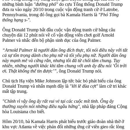
những bình luận
"đường phố"
do cựu Tổng thống Donald Trump
đưa ra vào ngày 20/10 trong cuộc vận động tranh cử ở Latrobe,
Pennsylvania, trong đó ông gọi bà Kamala Harris là
"Phó Tổng
thống hạng s-".
Ông Donald Trump bắt đầu cuộc vận động tranh cử bằng câu
chuyện dài 12 phút nói về cố vận động viên chơi golf Arnold
Palmer và nhắc đến bộ phận sin‌ּh dụ‌ּc của ông Palmer.
“Arnold Palmer là người đàn ông đích thực, tôi nói điều này với tất
cả sự tôn trọng dành cho phụ nữ và tôi yêu phụ nữ. Người đàn ông
này mạnh mẽ và cứng rắn, nhưng tôi đã từ chối tắm chung. Tuy
nhiên, những người khác khi tắm chung với anh ấy đều nói ’Ôi trời
ơi. Thật không thể tin được’”
, ông Donald Trump nói.
Chủ tịch Hạ viện Mike Johnson lập tức bác bỏ phát biểu của ông
Donald Trump và nhấn mạnh đây là
"lời lẽ đùa cợt"
làm cử tri khác
mất tập trung.
"Chính vì vậy ông ấy rất vui vẻ tại các cuộc mít tinh. Ông ấy
thường xuyên nói những điều ngẫu hứng",
nhà lập pháp đảng Cộng
hòa Louisiana cho biết.
Hôm 20/10, bà Kamala Harris phát biểu trước giáo đoàn nhà thờ ở
khu vực Atlanta về việc phản đối những ứng cử viên gieo rắc lòng