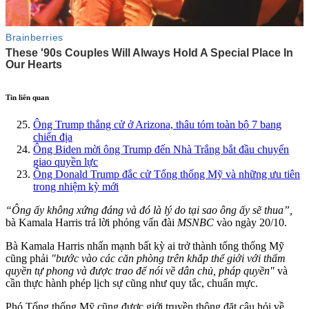
Tin liên quan
Ông Trump thắng cử ở Arizona, thâu tóm toàn bộ 7 bang
chiến địa
Ông Biden mời ông Trump đến Nhà Trắng bắt đầu chuyển
giao quyền lực
Ông Donald Trump đắc cử Tổng thống Mỹ và những ưu tiên
trong nhiệm kỳ mới
“Ông ấy không xứng đáng và đó là lý do tại sao ông ấy sẽ thua”,
bà Kamala Harris trả lời phỏng vấn đài
MSNBC
vào ngày 20/10.
Bà Kamala Harris nhấn mạnh bất kỳ ai trở thành tổng thống Mỹ
cũng phải
"bước vào các căn phòng trên khắp thế giới với thẩm
quyền tự phong và được trao để nói về dân chủ, pháp quyền"
và
cần thực hành phép lịch sự cũng như quy tắc, chuẩn mực.
Phó Tổng thống Mỹ cũng được giới truyền thông đặt câu hỏi về