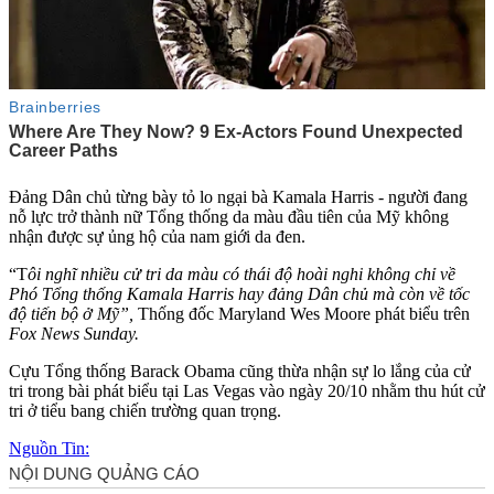
Đảng Dân chủ từng bày tỏ lo ngại bà Kamala Harris - người đang
nỗ lực trở thành nữ Tổng thống d‌a mà‌u đầu tiên của Mỹ không
nhận được sự ủng hộ của nam giới da đen.
“T
ôi nghĩ nhiều cử tri d‌a mà‌u có thái độ hoài nghi không chỉ về
Phó Tổng thống Kamala Harris hay đảng Dân chủ mà còn về tốc
độ tiến bộ ở Mỹ”,
Thống đốc Maryland Wes Moore phát biểu trên
Fox News Sunday.
Cựu Tổng thống Barack Obama cũng thừa nhận sự lo lắng của cử
tri trong bài phát biểu tại Las Vegas vào ngày 20/10 nhằm thu hút cử
tri ở tiểu bang chiến trường quan trọng.
Nguồn Tin: