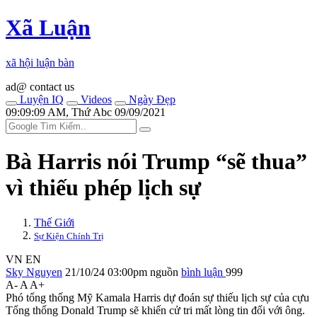
Xã Luận
xã hội luận bàn
ad@ contact us
Luyện IQ
Videos
Ngày Đẹp
09:09:09 AM, Thứ Abc 09/09/2021
Bà Harris nói Trump “sẽ thua”
vì thiếu phép lịch sự
Thế Giới
Sự Kiện Chính Trị
VN
EN
Sky Nguyen
21/10/24 03:00pm
nguồn
bình luận
999
A-
A
A+
Phó tổng thống Mỹ Kamala Harris dự đoán sự thiếu lịch sự của cựu
Tổng thống Donald Trump sẽ khiến cử tri mất lòng tin đối với ông.