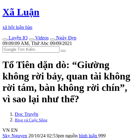
Xã Luận
xã hội luận bàn
Luyện IQ
Videos
Ngày Đẹp
09:09:09 AM, Thứ Abc 09/09/2021
Tổ Tiên dặn dò: “Giường
không rời bảy, quan tài không
rời tám, bàn không rời chín”,
vì sao lại như thế?
Đọc Truyện
Blog và Cuộc Sống
VN
EN
Sky Nguyen
20/10/24 02:53pm
nguồn
bình luận
999