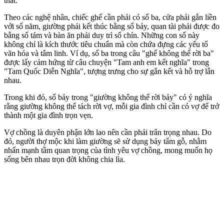
thất.
Theo các nghệ nhân, chiếc ghế cần phải có số ba, cửa phải gắn liền
với số năm, giường phải kết thúc bằng số bảy, quan tài phải được đo
bằng số tám và bàn ăn phải duy trì số chín. Những con số này
không chỉ là kích thước tiêu chuẩn mà còn chứa đựng các yếu tố
văn hóa và tâm linh. Ví dụ, số ba trong câu "ghế không thể rời ba"
được lấy cảm hứng từ câu chuyện "Tam anh em kết nghĩa" trong
"Tam Quốc Diễn Nghĩa", tượng trưng cho sự gắn kết và hỗ trợ lẫn
nhau.
Trong khi đó, số bảy trong "giường không thể rời bảy" có ý nghĩa
rằng giường không thể tách rời vợ, mỗi gia đình chỉ cần có vợ để trở
thành một gia đình trọn vẹn.
Vợ chồng là duyên phận lớn lao nên cần phải trân trọng nhau. Do
đó, người thợ mộc khi làm giường sẽ sử dụng bảy tấm gỗ, nhằm
nhấn mạnh tầm quan trọng của tình yêu vợ chồng, mong muốn họ
sống bên nhau trọn đời không chia lìa.