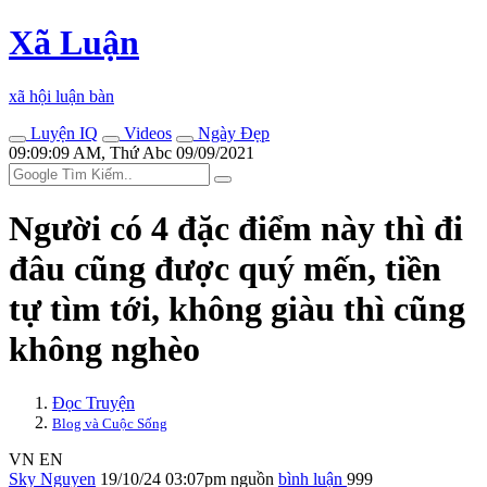
Xã Luận
xã hội luận bàn
Luyện IQ
Videos
Ngày Đẹp
09:09:09 AM, Thứ Abc 09/09/2021
Người có 4 đặc điểm này thì đi
đâu cũng được quý mến, tiền
tự tìm tới, không giàu thì cũng
không nghèo
Đọc Truyện
Blog và Cuộc Sống
VN
EN
Sky Nguyen
19/10/24 03:07pm
nguồn
bình luận
999