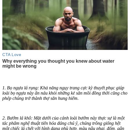
1. Bọ ngựa lá rụng: Khả năng ngụy trang cực kỳ thuyết phục giúp
loài bọ ngựa này ẩn náu khỏi những kẻ săn mồi đồng thời cũng cho
phép chúng trở thành thợ săn hung hiểm.
2. Bướm lá khô: Mặt dưới của cánh loài bướm này thực sự là một
tác phẩm nghệ thuật tiến hóa đáng chú ý, chúng trông giống hệt
một chiếc lá chết với hình dạng phù hợp, màu nâu phai, đốm, gân