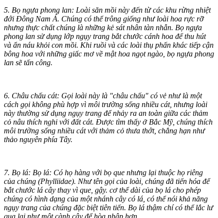
5. Bọ ngựa phong lan: Loài săn mồi này đến từ các khu rừng nhiệt
đới Đông Nam Á. Chúng có thể trông giống như loài hoa rực rỡ
nhưng thực chất chúng là những kẻ sát nhân tàn nhẫn. Bọ ngựa
phong lan sử dụng lớp ngụy trang bắt chước cánh hoa để thu hút
và ẩn náu khỏi con mồi. Khi ruồi và các loài thụ phấn khác tiếp cận
bông hoa với những giấc mơ về mật hoa ngọt ngào, bọ ngựa phong
lan sẽ tấn công.
6. Châu chấu cát: Gọi loài này là "châu chấu" có vẻ như là một
cách gọi không phù hợp vì môi trường sống nhiều cát, nhưng loài
này thường sử dụng ngụy trang để nhảy ra an toàn giữa các thảm
cỏ nâu thích nghi với đất cát. Được tìm thấy ở Bắc Mỹ, chúng thích
môi trường sống nhiều cát với thảm cỏ thưa thớt, chẳng hạn như
thảo nguyên phía Tây.
7. Bọ lá: Bọ lá: Có họ hàng với bọ que nhưng lại thuộc họ riêng
của chúng (Phylliidae). Như tên gọi của loài, chúng đã tiến hóa để
bắt chước lá cây thay vì que, gậy. c‌ơ th‌ể dài của bọ lá cho phép
chúng có hình dạng của một nhánh cây có lá, có thể nói khả năng
ngụy trang của chúng đặc biệt tiên tiến. Bọ lá thậm chí có thể lắc lư
qua lại như một cành cây để hòa nhập hơn.