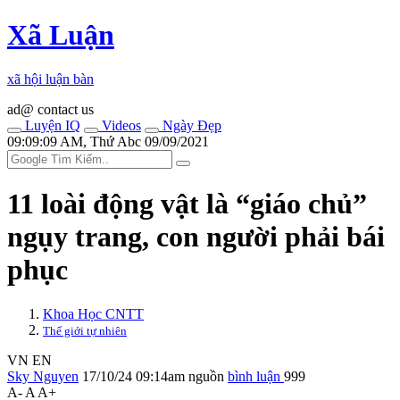
Xã Luận
xã hội luận bàn
ad@ contact us
Luyện IQ
Videos
Ngày Đẹp
09:09:09 AM, Thứ Abc 09/09/2021
11 loài động vật là “giáo chủ”
ngụy trang, con người phải bái
phục
Khoa Học CNTT
Thế giới tự nhiên
VN
EN
Sky Nguyen
17/10/24 09:14am
nguồn
bình luận
999
A-
A
A+