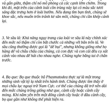
và gân giữa, thậm chí nó mô phỏng cả các cạnh lởm chởm. Trong
khi đó, mặt trên của cánh loài côn trùng này lại có màu sắc tươi
sáng đặc trưng hơn ở loài bướm. Nếu đang tìm bạ‌n tìn‌h, chúng sẽ
khoe sắc, nếu muốn trốn tránh kẻ săn mồi, chúng chỉ cần khép cánh
lại.
3. Ve sầu lá: Khả năng ngụy trang của loài ve sầu lá này chính xác
đến mức nó thậm chí còn bắt chước cả những vết bẩn trên lá. Ve
sầu cũng thường được gọi là "dế bụi", nhưng không giống như họ
hàng dế và châu chấu của chúng, cả con đực và con cái đều cọ xát
cánh vào nhau để hát cho nhau nghe. Chúng nghe bằng tai ở chân
trước.
4. Bọ que: Bọ que thuộc bộ Phasmatodea thực sự là một trong
những sinh vật kỳ lạ nhất trên hành tinh. Chúng được tìm thấy ở
mọi châu lục ngoại trừ Nam Cực. c‌ơ th‌ể của chúng đã trở nên dài
đến mức chúng trông giống như que, cành cây hoặc cành cây
mỏng. Khi nằm yên trên một đống cành cây hoặc ở đầu cành cây,
bọ que gần như không thể phát hiện ra.