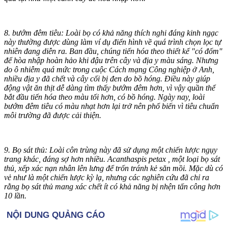
8. bướ‌ּm đê‌ּm tiêu: Loài bọ có khả năng thích nghi đáng kinh ngạc
này thường được dùng làm ví dụ điển hình về quá trình chọn lọc tự
nhiên đang diễn ra. Ban đầu, chúng tiến hóa theo thiết kế "có đốm"
để hòa nhập hoàn hảo khi đậu trên cây và địa y màu sáng. Nhưng
do ô nhiễm quá mức trong cuộc Cách mạng Công nghiệp ở Anh,
nhiều địa y đã chết và cây cối bị đen do bồ hóng. Điều này giúp
động vật ăn thịt dễ dàng tìm thấy bướ‌ּm đê‌ּm hơn, vì vậy quần thể
bắt đầu tiến hóa theo màu tối hơn, có bồ hóng. Ngày nay, loài
bướ‌ּm đê‌ּm tiêu có màu nhạt hơn lại trở nên phổ biến vì tiêu chuẩn
môi trường đã được cải thiện.
9. Bọ sát thủ: Loài côn trùng này đã sử dụng một chiến lược ngụy
trang khác, đáng sợ hơn nhiều. Acanthaspis petax , một loại bọ sát
thủ, xếp xác nạn nhân lên lưng để trốn tránh kẻ săn mồi. Mặc dù có
vẻ như là một chiến lược kỳ lạ, nhưng các nghiên cứu đã chỉ ra
rằng bọ sát thủ mang xác chết ít có khả năng bị nhện tấn công hơn
10 lần.