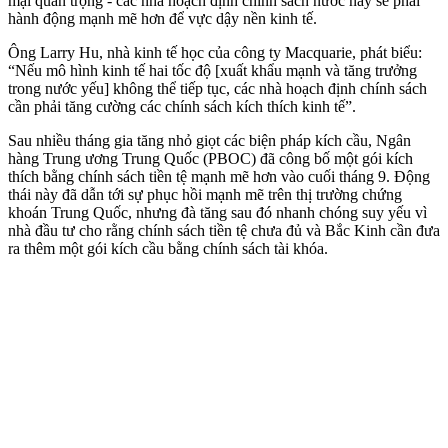
mại quan trọng - các nhà hoạch định chính sách nước này sẽ phải
hành động mạnh mẽ hơn để vực dậy nền kinh tế.
Ông Larry Hu, nhà kinh tế học của công ty Macquarie, phát biểu:
“Nếu mô hình kinh tế hai tốc độ [xuất khẩu mạnh và tăng trưởng
trong nước yếu] không thể tiếp tục, các nhà hoạch định chính sách
cần phải tăng cường các chính sách kíc‌h thí‌ch kinh tế”.
Sau nhiều tháng gia tăng nhỏ giọt các biện pháp kích cầu, Ngân
hàng Trung ương Trung Quốc (PBOC) đã công bố một gói kíc‌h
thí‌ch bằng chính sách tiền tệ mạnh mẽ hơn vào cuối tháng 9. Động
thái này đã dẫn tới sự phục hồi mạnh mẽ trên thị trường chứng
khoán Trung Quốc, nhưng đà tăng sau đó nhanh chóng suy yếu vì
nhà đầu tư cho rằng chính sách tiền tệ chưa đủ và Bắc Kinh cần đưa
ra thêm một gói kích cầu bằng chính sách tài khóa.