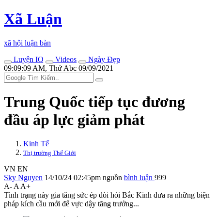
Xã Luận
xã hội luận bàn
Luyện IQ
Videos
Ngày Đẹp
09:09:09 AM, Thứ Abc 09/09/2021
Trung Quốc tiếp tục đương
đầu áp lực giảm phát
Kinh Tế
Thị trường Thế Giới
VN
EN
Sky Nguyen
14/10/24 02:45pm
nguồn
bình luận
999
A-
A
A+
Tình trạng này gia tăng sức ép đòi hỏi Bắc Kinh đưa ra những biện
pháp kích cầu mới để vực dậy tăng trưởng...