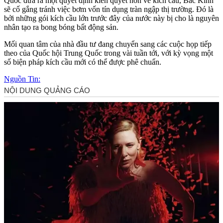
Quốc đưa ra một quyết định kiên quyết hơn về kích cầu, Bắc Kinh
sẽ cố gắng tránh việc bơm vốn tín dụng tràn ngập thị trường. Đó là
bởi những gói kích cầu lớn trước đây của nước này bị cho là nguyên
nhân tạo ra bong bóng bất động sản.
Mối quan tâm của nhà đầu tư đang chuyển sang các cuộc họp tiếp
theo của Quốc hội Trung Quốc trong vài tuần tới, với kỳ vọng một
số biện pháp kích cầu mới có thể được phê chuẩn.
Nguồn Tin: