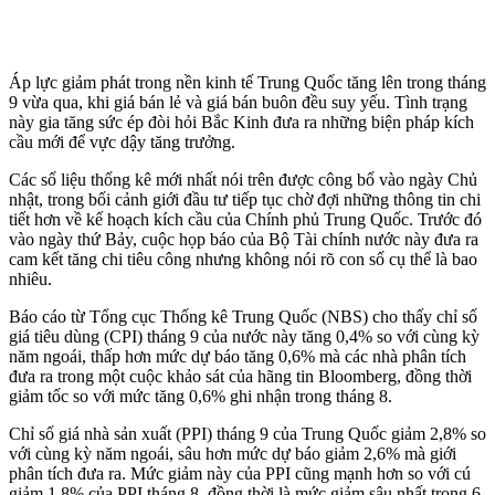
Áp lực giảm phát trong nền kinh tế Trung Quốc tăng lên trong tháng
9 vừa qua, khi giá bán lẻ và giá bán buôn đều suy yếu. Tình trạng
này gia tăng sức ép đòi hỏi Bắc Kinh đưa ra những biện pháp kích
cầu mới để vực dậy tăng trưởng.
Các số liệu thống kê mới nhất nói trên được công bố vào ngày Chủ
nhật, trong bối cảnh giới đầu tư tiếp tục chờ đợi những thông tin chi
tiết hơn về kế hoạch kích cầu của Chính phủ Trung Quốc. Trước đó
vào ngày thứ Bảy, cuộc họp báo của Bộ Tài chính nước này đưa ra
cam kết tăng chi tiêu công nhưng không nói rõ con số cụ thể là bao
nhiêu.
Báo cáo từ Tổng cục Thống kê Trung Quốc (NBS) cho thấy chỉ số
giá tiêu dùng (CPI) tháng 9 của nước này tăng 0,4% so với cùng kỳ
năm ngoái, thấp hơn mức dự báo tăng 0,6% mà các nhà phân tích
đưa ra trong một cuộc khảo sát của hãng tin Bloomberg, đồng thời
giảm tốc so với mức tăng 0,6% ghi nhận trong tháng 8.
Chỉ số giá nhà sản xuất (PPI) tháng 9 của Trung Quốc giảm 2,8% so
với cùng kỳ năm ngoái, sâu hơn mức dự báo giảm 2,6% mà giới
phân tích đưa ra. Mức giảm này của PPI cũng mạnh hơn so với cú
giảm 1,8% của PPI tháng 8, đồng thời là mức giảm sâu nhất trong 6