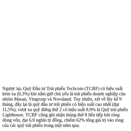
Ngược lại, Quỹ Đầu tư Trái phiếu Techcom (TCBF) có hiệu suất
kém xa (0,3%) khi nắm giữ chủ yếu là trái phiếu doanh nghiệp của
nhóm Masan, Vingroup và Novaland. Tuy nhiên, xét về lũy kế 9
tháng, đây lại là quỹ đầu tư trái phiếu có hiệu suất cao nhất (đạt
11,5%), vượt xa quỹ đứng thứ 2 có hiệu suất 8,9% là Quỹ trái phiếu
Lighthouse. TCBF cũng ghi nhận tháng thứ 8 liên tiếp hút ròng
dòng vốn, đạt 6,9 nghìn tỷ đồng, chiếm 62% tổng giá trị vào ròng
của các quỹ trái phiếu trong một năm qua.