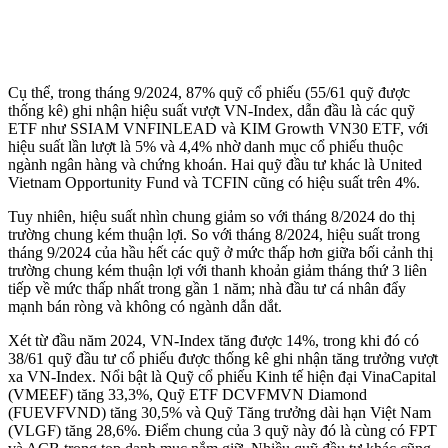
Cụ thể, trong tháng 9/2024, 87% quỹ cổ phiếu (55/61 quỹ được
thống kê) ghi nhận hiệu suất vượt VN-Index, dẫn đầu là các quỹ
ETF như SSIAM VNFINLEAD và KIM Growth VN30 ETF, với
hiệu suất lần lượt là 5% và 4,4% nhờ danh mục cổ phiếu thuộc
ngành ngân hàng và chứng khoán. Hai quỹ đầu tư khác là United
Vietnam Opportunity Fund và TCFIN cũng có hiệu suất trên 4%.
Tuy nhiên, hiệu suất nhìn chung giảm so với tháng 8/2024 do thị
trường chung kém thuận lợi. So với tháng 8/2024, hiệu suất trong
tháng 9/2024 của hầu hết các quỹ ở mức thấp hơn giữa bối cảnh thị
trường chung kém thuận lợi với thanh khoản giảm tháng thứ 3 liên
tiếp về mức thấp nhất trong gần 1 năm; nhà đầu tư cá nhân đẩy
mạnh bán ròng và không có ngành dẫn dắt.
Xét từ đầu năm 2024, VN-Index tăng được 14%, trong khi đó có
38/61 quỹ đầu tư cổ phiếu được thống kê ghi nhận tăng trưởng vượt
xa VN-Index. Nổi bật là Quỹ cổ phiếu Kinh tế hiện đại VinaCapital
(VMEEF) tăng 33,3%, Quỹ ETF DCVFMVN Diamond
(FUEVFVND) tăng 30,5% và Quỹ Tăng trưởng dài hạn Việt Nam
(VLGF) tăng 28,6%. Điểm chung của 3 quỹ này đó là cùng có FPT