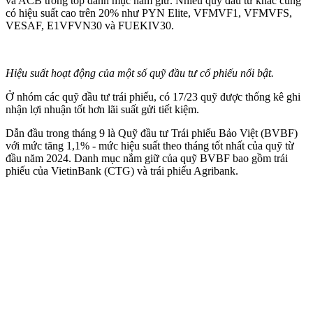
và ACB trong top danh mục nắm giữ. Nhiều quỹ đầu tư khác cũng
có hiệu suất cao trên 20% như PYN Elite, VFMVF1, VFMVFS,
VESAF, E1VFVN30 và FUEKIV30.
Hiệu suất hoạt động của một số quỹ đầu tư cổ phiếu nổi bật.
Ở nhóm các quỹ đầu tư trái phiếu, có 17/23 quỹ được thống kê ghi
nhận lợi nhuận tốt hơn lãi suất gửi tiết kiệm.
Dẫn đầu trong tháng 9 là Quỹ đầu tư Trái phiếu Bảo Việt (BVBF)
với mức tăng 1,1% - mức hiệu suất theo tháng tốt nhất của quỹ từ
đầu năm 2024. Danh mục nắm giữ của quỹ BVBF bao gồm trái
phiếu của VietinBank (CTG) và trái phiếu Agribank.