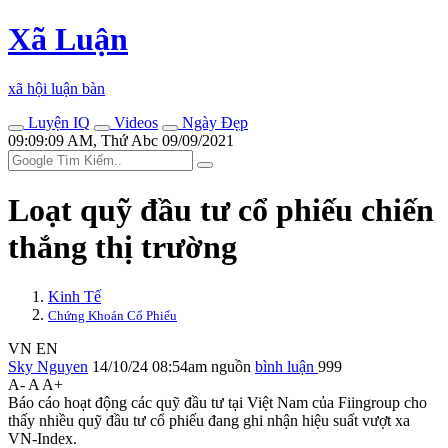
Xã Luận
xã hội luận bàn
Luyện IQ
Videos
Ngày Đẹp
09:09:09 AM, Thứ Abc 09/09/2021
Loạt quỹ đầu tư cổ phiếu chiến
thắng thị trường
Kinh Tế
Chứng Khoán Cổ Phiếu
VN
EN
Sky Nguyen
14/10/24 08:54am
nguồn
bình luận
999
A-
A
A+
Báo cáo hoạt động các quỹ đầu tư tại Việt Nam của Fiingroup cho
thấy nhiều quỹ đầu tư cổ phiếu đang ghi nhận hiệu suất vượt xa
VN-Index.