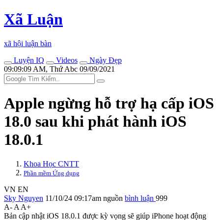
Xã Luận
xã hội luận bàn
Luyện IQ
Videos
Ngày Đẹp
09:09:09 AM, Thứ Abc 09/09/2021
Apple ngừng hỗ trợ hạ cấp iOS
18.0 sau khi phát hành iOS
18.0.1
Khoa Học CNTT
Phần mềm Ứng dụng
VN
EN
Sky Nguyen
11/10/24 09:17am
nguồn
bình luận
999
A-
A
A+
Bản cập nhật iOS 18.0.1 được kỳ vọng sẽ giúp iPhone hoạt động