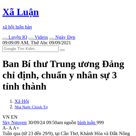
Xã Luận
xã hội luận bàn
Luyện IQ
Videos
Ngày Đẹp
09:09:09 AM, Thứ Abc 09/09/2021
Ban Bí thư Trung ương Đảng
chỉ định, chuẩn y nhân sự 3
tỉnh thành
Xã Hội
Nhà Nước Chính Trị
VN
EN
Sky Nguyen
30/09/24 09:50am
nguồn
bình luận
999
A-
A
A+
Tuần qua (từ 23 đến 29/9), tại Cần Thơ, Khánh Hòa và Đắk Nông