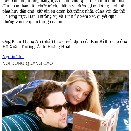
huy bản lĩnh, trí tuệ, năng lực, nhanh chóng nắm bắt tình hình phấn
đấu hoàn thành tốt chức trách, nhiệm vụ được giao. Đồng thời luôn
phát huy dân chủ, giữ gìn sự đoàn kết thống nhất, cùng với tập thể
Thường trực, Ban Thường vụ và Tỉnh ủy xem xét, quyết định
những vấn đề quan trọng của tỉnh.
Ông Phan Thăng An (phải) trao quyết định của Ban Bí thư cho ông
Hồ Xuân Trường. Ảnh: Hoàng Hoài
Nguồn Tin: