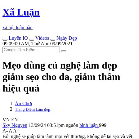
Xã Luận
xã hội luận bàn
Luyện IQ
Videos
Ngày Đẹp
09:09:09 AM, Thứ Abc 09/09/2021
Mẹo dùng củ nghệ làm đẹp
giảm sẹo cho da, giảm thâm
hiệu quả
Ăn Chơi
Trang Điểm Làm đẹp
VN
EN
Sky Nguyen
13/09/24 03:51pm
nguồn
bình luận
999
A-
A
A+
Bôi nghệ sẽ giúp làm lành mọi vết thương, không để lại sẹo và vết