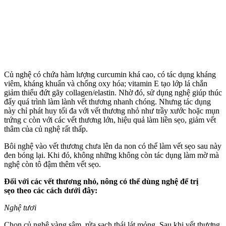
Củ nghệ có chứa hàm lượng curcumin khá cao, có tác dụng kháng
viêm, kháng khuẩn và chống oxy hóa; vitamin E tạo lớp lá chắn
giảm thiểu đứt gãy collagen/elastin. Nhờ đó, sử dụng nghệ giúp thúc
đẩy quá trình làm lành vết thương nhanh chóng. Nhưng tác dụng
này chỉ phát huy tối đa với vết thương nhỏ như trầy xước hoặc mụn
trứng c còn với các vết thương lớn, hiệu quả làm liền sẹo, giảm vết
thâm của củ nghệ rất thấp.
Bôi nghệ vào vết thương chưa lên da non có thể làm vết sẹo sau này
đen bóng lại. Khi đó, không những không còn tác dụng làm mờ mà
nghệ còn tô đậm thêm vết sẹo.
Đối với các vết thương nhỏ, nông có thể dùng nghệ để trị
sẹo theo các cách dưới đây:
Nghệ tươi
Chọn củ nghệ vàng sậm, rửa sạch thái lát mỏng. Sau khi vết thương