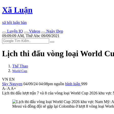
Xã Luận
xã hội luận bàn
Luyện IQ
Videos
Ngày Đẹp
09:09:09 AM, Thứ Abc 09/09/2021
Lịch thi đấu vòng loại World 
Thể Thao
World Cup
VN
EN
Sky Nguyen
04/09/24 04:08pm
nguồn
bình luận
999
A-
A
A+
Lịch thi đấu lượt trận 7 và 8 của vòng loại World Cup 2026 khu vực 
Messi và đồng đội sẽ gặp lại Colombia ở lượt 8 vòng loại W