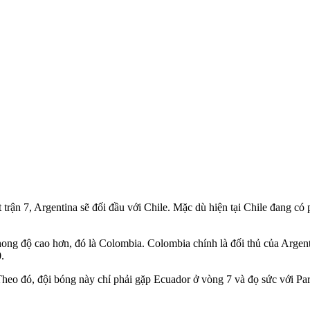
rận 7, Argentina sẽ đối đầu với Chile. Mặc dù hiện tại Chile đang có 
hong độ cao hơn, đó là Colombia. Colombia chính là đối thủ của Argen
.
 Theo đó, đội bóng này chỉ phải gặp Ecuador ở vòng 7 và đọ sức với P