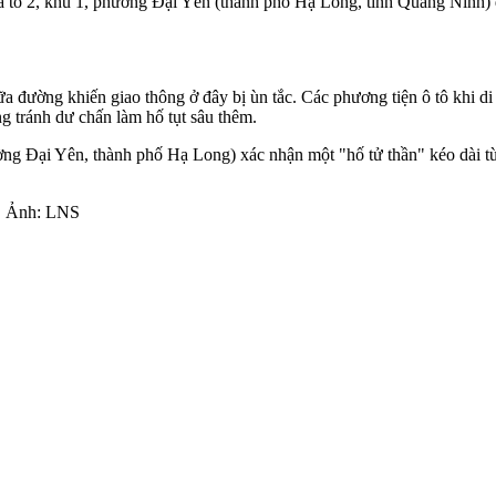
tổ 2, khu 1, phường Đại Yên (thành phố Hạ Long, tỉnh Quảng Ninh) đã
ữa đường khiến giao thông ở đây bị ùn tắc. Các phương tiện ô tô khi d
g tránh dư chấn làm hố tụt sâu thêm.
g Đại Yên, thành phố Hạ Long) xác nhận một "hố tử thần" kéo dài từ 
n. Ảnh: LNS