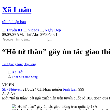
Xã Luận
xã hội luận bàn
Luyện IQ
Videos
Ngày Đẹp
09:09:09 AM, Thứ Abc 09/09/2021
“Hố tử thần” gây ùn tắc giao th
Tin Quảng Ninh, Hạ Long
Xã Hội
Thời Sự Cuộc Sống
VN
EN
Sky Nguyen
21/08/24 03:14pm
nguồn
bình luận
999
A-
A
A+
Một “hố tử thần” bất ngờ xuất hiện trên tuyến quốc lộ 18A đoạn qua