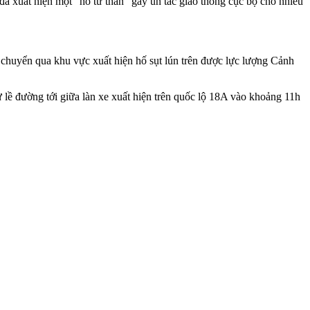
 xuất hiện một “hố tử thần” gây ùn tắc giao thông cục bộ cho nhiều
i chuyển qua khu vực xuất hiện hố sụt lún trên được lực lượng Cảnh
lề đường tới giữa làn xe xuất hiện trên quốc lộ 18A vào khoảng 11h