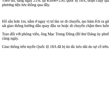
Theo đó, sáng ngày 21/8, tại Km96+250, quốc lộ 18A, đoạn chạy qua 
phương tiện lưu thông qua đây.
Hố sâu hơn 1m, nằm ở ngay vị trí làn xe di chuyển, tạo hàm ếch ra gi
sát giao thông hướng dẫn quay đầu xe hoặc di chuyển chậm theo luồn
Trao đổi với phóng viên, ông Mạc Trung Dũng (Bí thư Đảng ủy phườn
cùng ngày.
Giao thông trên tuyến Quốc lộ 18A đã bị ún tắc kéo dài do sự cố trê