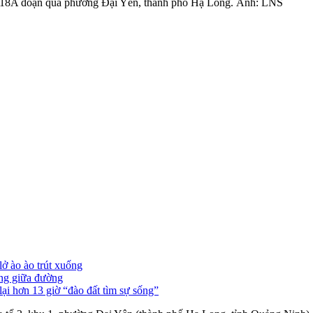
 lộ 18A đoạn qua phường Đại Yên, thành phố Hạ Long. Ảnh: LNS
lở ào ào trút xuống
ống giữa đường
lại hơn 13 giờ “đào đất tìm sự sống”