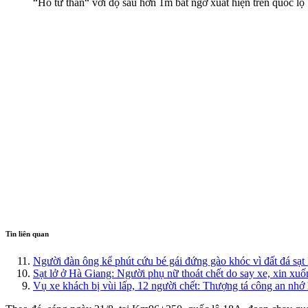
“Hố tử thần“ với độ sâu hơn 1m bất ngờ xuất hiện trên quốc
Tin liên quan
Người đàn ông kể phút cứu bé gái đứng gào khóc vì đất đá sạt 
Sạt lở ở Hà Giang: Người phụ nữ thoát chết do say xe, xin xu
Vụ xe khách bị vùi lấp, 12 người chết: Thượng tá công an nhớ 