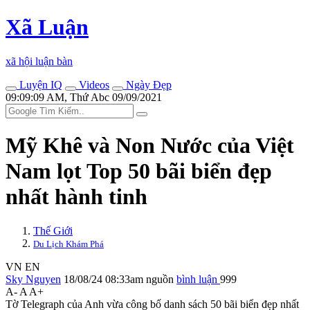
Xã Luận
xã hội luận bàn
Luyện IQ
Videos
Ngày Đẹp
09:09:09 AM, Thứ Abc 09/09/2021
Mỹ Khê và Non Nước của Việt
Nam lọt Top 50 bãi biển đẹp
nhất hành tinh
Thế Giới
Du Lịch Khám Phá
VN
EN
Sky Nguyen
18/08/24 08:33am
nguồn
bình luận
999
A-
A
A+
Tờ Telegraph của Anh vừa công bố danh sách 50 bãi biển đẹp nhất