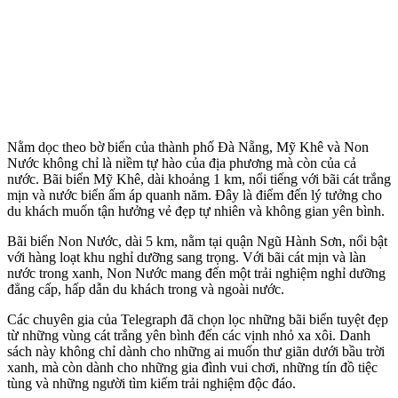
Nằm dọc theo bờ biển của thành phố Đà Nẵng, Mỹ Khê và Non
Nước không chỉ là niềm tự hào của địa phương mà còn của cả
nước. Bãi biển Mỹ Khê, dài khoảng 1 km, nổi tiếng với bãi cát trắng
mịn và nước biển ấm áp quanh năm. Đây là điểm đến lý tưởng cho
du khách muốn tận hưởng vẻ đẹp tự nhiên và không gian yên bình.
Bãi biển Non Nước, dài 5 km, nằm tại quận Ngũ Hành Sơn, nổi bật
với hàng loạt khu nghỉ dưỡng sang trọng. Với bãi cát mịn và làn
nước trong xanh, Non Nước mang đến một trải nghiệm nghỉ dưỡng
đẳng cấp, hấp dẫn du khách trong và ngoài nước.
Các chuyên gia của Telegraph đã chọn lọc những bãi biển tuyệt đẹp
từ những vùng cát trắng yên bình đến các vịnh nhỏ xa xôi. Danh
sách này không chỉ dành cho những ai muốn thư giãn dưới bầu trời
xanh, mà còn dành cho những gia đình vui chơi, những tín đồ tiệc
tùng và những người tìm kiếm trải nghiệm độc đáo.