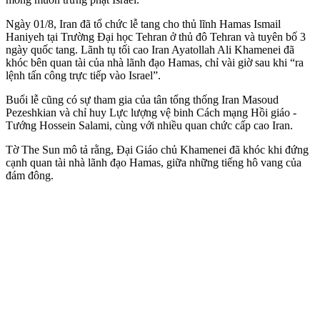
Ngày 01/8, Iran đã tổ chức lễ tang cho thủ lĩnh Hamas Ismail
Haniyeh tại Trường Đại học Tehran ở thủ đô Tehran và tuyên bố 3
ngày quốc tang. Lãnh tụ tối cao Iran Ayatollah Ali Khamenei đã
khóc bên quan tài của nhà lãnh đạo Hamas, chỉ vài giờ sau khi “ra
lệnh tấn công trực tiếp vào Israel”.
Buổi lễ cũng có sự tham gia của tân tổng thống Iran Masoud
Pezeshkian và chỉ huy Lực lượng vệ binh Cách mạng Hồi giáo -
Tướng Hossein Salami, cùng với nhiều quan chức cấp cao Iran.
Tờ The Sun mô tả rằng, Đại Giáo chủ Khamenei đã khóc khi đứng
cạnh quan tài nhà lãnh đạo Hamas, giữa những tiếng hô vang của
đám đông.