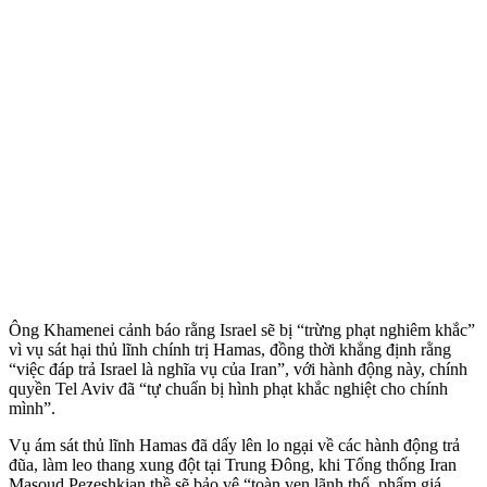
Ông Khamenei cảnh báo rằng Israel sẽ bị “trừng phạt nghiêm khắc”
vì vụ sát hại thủ lĩnh chính trị Hamas, đồng thời khẳng định rằng
“việc đáp trả Israel là nghĩa vụ của Iran”, với hành động này, chính
quyền Tel Aviv đã “tự chuẩn bị hình phạt khắc nghiệt cho chính
mình”.
Vụ ám sát thủ lĩnh Hamas đã dấy lên lo ngại về các hành động trả
đũa, làm leo thang xung đột tại Trung Đông, khi Tổng thống Iran
Masoud Pezeshkian thề sẽ bảo vệ “toàn vẹn lãnh thổ, phẩm giá,