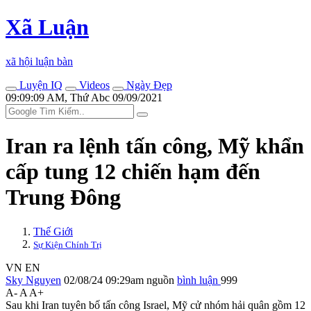
Xã Luận
xã hội luận bàn
Luyện IQ
Videos
Ngày Đẹp
09:09:09 AM, Thứ Abc 09/09/2021
Iran ra lệnh tấn công, Mỹ khẩn
cấp tung 12 chiến hạm đến
Trung Đông
Thế Giới
Sự Kiện Chính Trị
VN
EN
Sky Nguyen
02/08/24 09:29am
nguồn
bình luận
999
A-
A
A+
Sau khi Iran tuyên bố tấn công Israel, Mỹ cử nhóm hải quân gồm 12