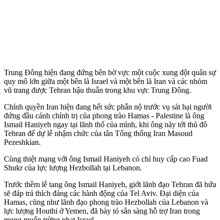
Trung Đông hiện đang đứng bên bờ vực một cuộc xung đột quân sự
quy mô lớn giữa một bên là Israel và một bên là Iran và các nhóm
vũ trang được Tehran hậu thuẫn trong khu vực Trung Đông.
Chính quyền Iran hiện đang hết sức phẫn nộ trước vụ sát hại người
đứng đầu cánh chính trị của phong trào Hamas - Palestine là ông
Ismail Haniyeh ngay tại lãnh thổ của mình, khi ông này tới thủ đô
Tehran để dự lễ nhậm chức của tân Tổng thống Iran Masoud
Pezeshkian.
Cùng thiệt mạng với ông Ismail Haniyeh có chỉ huy cấp cao Fuad
Shukr của lực lượng Hezbollah tại Lebanon.
Trước thềm lễ tang ông Ismail Haniyeh, giới lãnh đạo Tehran đã hứa
sẽ đáp trả thích đáng các hành động của Tel Aviv. Đại diện của
Hamas, cũng như lãnh đạo phong trào Hezbollah của Lebanon và
lực lượng Houthi ở Yemen, đã bày tỏ sẵn sàng hỗ trợ Iran trong
mong muốn trừng phạt Israel.