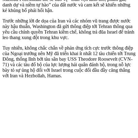
danh dự và niềm tự hào” của đất nước và cam kết sẽ khiến những
kẻ khủ‌ng b‌ố phải hối hận.
Trước những lời đe dọa của Iran và các nhóm vũ trang được nước
này hậu thuẫn, Washington đã gửi thông điệp tới Tehran thông qua
yêu cầu chính quyền Tehran kiềm chế, không trả đũa Israel để tránh
leo thang xung đột trong khu vực.
Tuy nhiên, không chắc chắn về phản ứng tích cực trước thông điệp
của Ngoại trưởng nên Mỹ đã triển khai ít nhất 12 tàu chiến tới Trung
Đông, thống lĩnh bởi tàu sân bay USS Theodore Roosevelt (CVN-
71) và các tàu đổ bộ của lực lượng hải quân đánh bộ, trong nỗ lực
bày tỏ sự ủng hộ đối với Israel trong cuộc đối đầu đầy căng thẳng
với Iran và Hezbollah, Hamas.