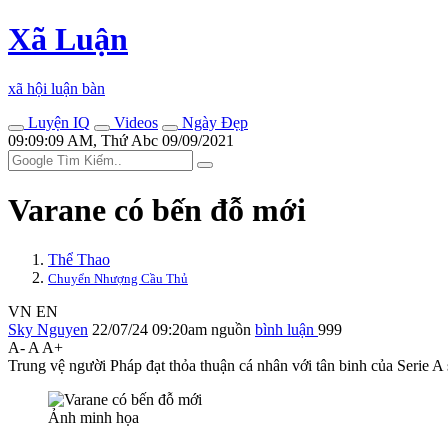
Xã Luận
xã hội luận bàn
Luyện IQ
Videos
Ngày Đẹp
09:09:09 AM, Thứ Abc 09/09/2021
Varane có bến đỗ mới
Thể Thao
Chuyển Nhượng Cầu Thủ
VN
EN
Sky Nguyen
22/07/24 09:20am
nguồn
bình luận
999
A-
A
A+
Trung vệ người Pháp đạt thỏa thuận cá nhân với tân binh của Serie A
Ảnh minh họa