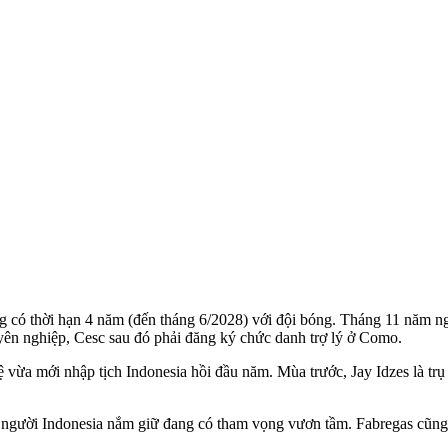
 có thời hạn 4 năm (đến tháng 6/2028) với đội bóng. Tháng 11 năm n
yên nghiệp, Cesc sau đó phải đăng ký chức danh trợ lý ở Como.
 vệ vừa mới nhập tịch Indonesia hồi đầu năm. Mùa trước, Jay Idzes là 
 người Indonesia nắm giữ đang có tham vọng vươn tầm. Fabregas cũn