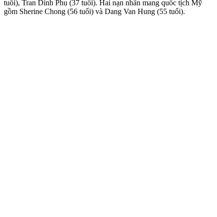
tuổi), Tran Dinh Phu (37 tuổi). Hai nạn nhân mang quốc tịch Mỹ
gồm Sherine Chong (56 tuổi) và Dang Van Hung (55 tuổi).