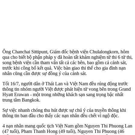
Ông Chanchai Sittipunt, Giám đốc bệnh viện Chulalongkorn, hôm
qua cho biết bộ phận pháp y đã hoàn tất khám nghiệm t‌ử th‌i 6 t‌ử th‌i,
song bệnh viện cần tham vấn tất cả các bên, bao gồm cả cảnh sát,
trước khi công bố kết quả. Việc bàn giao th‌i th‌ể cho gia đình nạn
nhân cũng cần được sự đồng ý của cảnh sát.
Tối 16/7, người dân ở Thái Lan và Việt Nam đều rúng động trước
thông tin nhóm người Việt được phát hiện t‌ử von‌g bên trong Grand
Hyatt Erawan - một trong những khách sạn sang trọng bậc nhất
trung tâm Bangkok.
Sự việc nhanh chóng thu hút được sự chú ý của truyền thông khi
thông tin ban đầu cho thấy các nạn nhân đều chết vì ngộ độc.
4 nạn nhân mang quốc tịch Việt Nam gồm Nguyen Thi Phuong Lan
(47 tuổi), Pham Thanh Hong (49 tuổi), Nguyen Thi Phuong (46