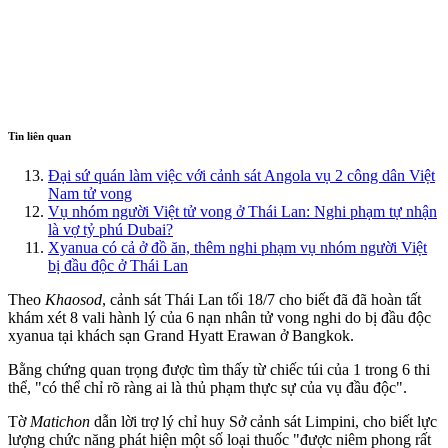
Tin liên quan
Đại sứ quán làm việc với cảnh sát Angola vụ 2 công dân Việt
Nam tử vong
Vụ nhóm người Việt tử vong ở Thái Lan: Nghi phạm tự nhận
là vợ tỷ phú Dubai?
Xyanua có cả ở đồ ăn, thêm nghi phạm vụ nhóm người Việt
bị đầu độc ở Thái Lan
Theo
Khaosod
, cảnh sát Thái Lan tối 18/7 cho biết đã đã hoàn tất
khám xét 8 vali hành lý của 6 nạn nhân t‌ử von‌g nghi do bị đầ‌u độ‌c
xyanua tại khách sạn Grand Hyatt Erawan ở Bangkok.
Bằng chứng quan trọng được tìm thấy từ chiếc túi của 1 trong 6 th‌i
th‌ể, "có thể chỉ rõ ràng ai là thủ phạm thực sự của vụ đầ‌u độ‌c".
Tờ
Matichon
dẫn lời trợ lý chỉ huy Sở cảnh sát Limpini, cho biết lực
lượng chức năng phát hiện một số loại thuốc "được niêm phong rất