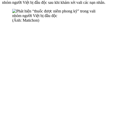
nhóm người Việt bị đầ‌u độ‌c sau khi khám xét vali các nạn nhân.
(Ảnh: Matichon)