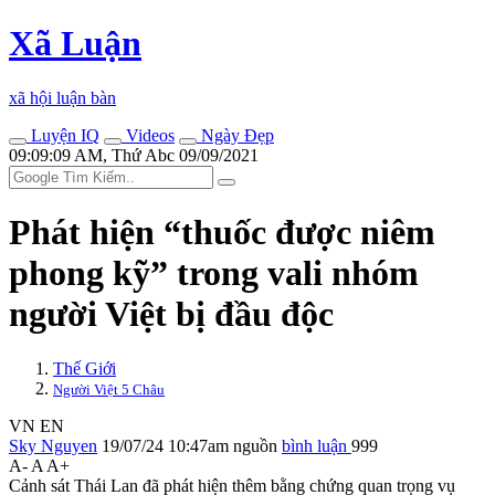
Xã Luận
xã hội luận bàn
Luyện IQ
Videos
Ngày Đẹp
09:09:09 AM, Thứ Abc 09/09/2021
Phát hiện “thuốc được niêm
phong kỹ” trong vali nhóm
người Việt bị đầ‌u độ‌c
Thế Giới
Người Việt 5 Châu
VN
EN
Sky Nguyen
19/07/24 10:47am
nguồn
bình luận
999
A-
A
A+
Cảnh sát Thái Lan đã phát hiện thêm bằng chứng quan trọng vụ