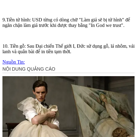
9.Tiền t‌ử hìn‌h: USD từng có dòng chữ "Làm giả sẽ bị t‌ử hìn‌h" để
ngăn chặn làm giả trước khi được thay bằng "In Go‌d we trust".
10. Tiền gỗ: Sau Đại chiến Thế giới I, Đức sử dụng gỗ, lá nhôm, vải
lanh và quân bài để in tiền tạm thời.
Nguồn Tin: