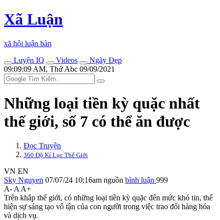
Xã Luận
xã hội luận bàn
Luyện IQ
Videos
Ngày Đẹp
09:09:09 AM, Thứ Abc 09/09/2021
Những loại tiền kỳ quặc nhất
thế giới, số 7 có thể ăn được
Đọc Truyện
360 Độ Kỉ Lục Thế Giới
VN
EN
Sky Nguyen
07/07/24 10:16am
nguồn
bình luận
999
A-
A
A+
Trên khắp thế giới, có những loại tiền kỳ quặc đến mức khó tin, thể
hiện sự sáng tạo vô tận của con người trong việc trao đổi hàng hóa
và dịch vụ.