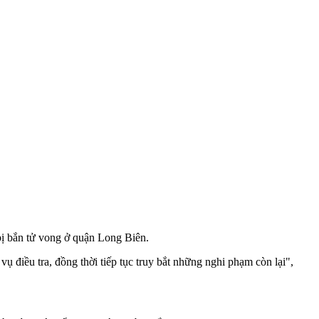
ị bắn t‌ử von‌g ở quận Long Biên.
 điều tra, đồng thời tiếp tục truy bắt những nghi phạm còn lại",