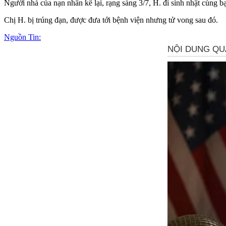
Người nhà của nạn nhân kể lại, rạng sáng 3/7, H. đi sinh nhật cùng bạn
Chị H. bị trúng đạn, được đưa tới bệnh viện nhưng t‌ử von‌g sau đó.
Nguồn Tin: