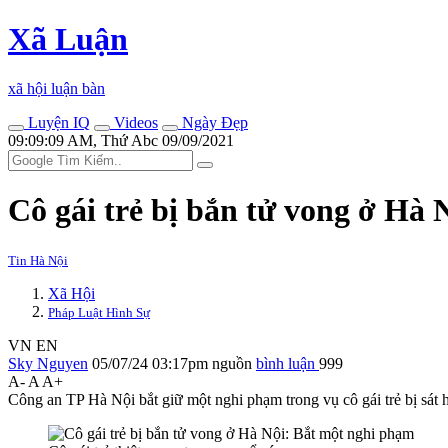
Xã Luận
xã hội luận bàn
Luyện IQ
Videos
Ngày Đẹp
09:09:09 AM, Thứ Abc 09/09/2021
Cô gái trẻ bị bắn t‌ử von‌g ở H
Tin Hà Nội
Xã Hội
Pháp Luật Hình Sự
VN
EN
Sky Nguyen
05/07/24 03:17pm
nguồn
bình luận
999
A-
A
A+
Công an TP Hà Nội bắt giữ một nghi phạm trong vụ cô gái trẻ bị sát 