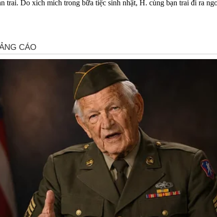
 trai. Do xích mích trong bữa tiệc sinh nhật, H. cùng bạn trai đi ra ng