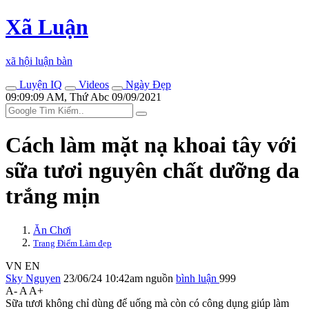
Xã Luận
xã hội luận bàn
Luyện IQ
Videos
Ngày Đẹp
09:09:09 AM, Thứ Abc 09/09/2021
Cách làm mặt nạ khoai tây với
sữa tươi nguyên chất dưỡng da
trắng mịn
Ăn Chơi
Trang Điểm Làm đẹp
VN
EN
Sky Nguyen
23/06/24 10:42am
nguồn
bình luận
999
A-
A
A+
Sữa tươi không chỉ dùng để uống mà còn có công dụng giúp làm