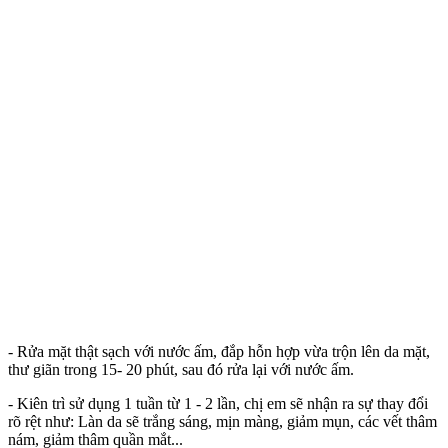
- Rửa mặt thật sạch với nước ấm, đắp hỗn hợp vừa trộn lên da mặt,
thư giãn trong 15- 20 phút, sau đó rửa lại với nước ấm.
- Kiên trì sử dụng 1 tuần từ 1 - 2 lần, chị em sẽ nhận ra sự thay đổi
rõ rệt như: Làn da sẽ trắng sáng, mịn màng, giảm mụn, các vết thâm
nám, giảm thâm quần mắt...