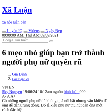
Xã Luận
xã hội luận bàn
Luyện IQ
Videos
Ngày Đẹp
09:09:09 AM, Thứ Abc 09/09/2021
6 mẹo nhỏ giúp bạn trở thành
người phụ nữ quyến rũ
Gia Đình
Góc Bạn Gái
VN
EN
Sky Nguyen
19/06/24 10:12am
nguồn
bình luận
999
A-
A
A+
Có những người phụ nữ dù không quá nổi bật nhưng vẫn khiến đàn
ông dễ dàng rung động. Đó là kiểu phụ nữ thu hút đàn ông một
cách đặc biệt.