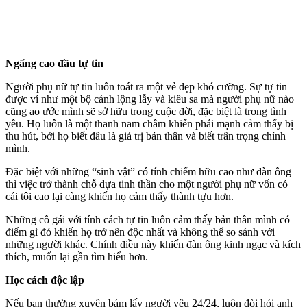
Ngẩng cao đầu tự tin
Người phụ nữ tự tin luôn toát ra một vẻ đẹp khó cưỡng. Sự tự tin
được ví như một bộ cánh lộng lẫy và kiêu sa mà người phụ nữ nào
cũng ao ước mình sẽ sở hữu trong cuộc đời, đặc biệt là trong tình
yêu. Họ luôn là một thanh nam châm khiến phái mạnh cảm thấy bị
thu hút, bởi họ biết đâu là giá trị bản thân và biết trân trọng chính
mình.
Đặc biệt với những “sinh vật” có tính chiếm hữu cao như đàn ông
thì việc trở thành chỗ dựa tinh thần cho một người phụ nữ vốn có
cái tôi cao lại càng khiến họ cảm thấy thành tựu hơn.
Những cô gái với tính cách tự tin luôn cảm thấy bản thân mình có
điểm gì đó khiến họ trở nên độc nhất và không thể so sánh với
những người khác. Chính điều này khiến đàn ông kinh ngạc và kíc‌h
thí‌ch, muốn lại gần tìm hiểu hơn.
Học cách độc lập
Nếu bạn thường xuyên bám lấy người yêu 24/24, luôn đòi hỏi anh