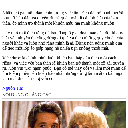
Nhiều cô gái luôn đắm chìm trong việc tìm cách để trở thành người
phụ nữ hấp dẫn và quyến rũ mà quên mất đi cá tính thật của bản
thân, ép mình trở thành một khuôn mẫu mà mình không muốn.
Hãy nhớ một điều rằng dù bạn đang ở giai đoạn nào của đồ thị quy
luật về tình yêu thì cũng đừng đi quá xa theo những quy chuẩn của
người khác và luôn nhớ rằng mình là ai. Đừng nên gồng mình quá
để đeo một lớp áo giáp nặng nề khiến bạn không thoải mái.
Việc được là chính mình luôn khiến bạn hấp dẫn theo một cách
riêng, và việc yêu bản thân sẽ khiến bạn trở thành một cô gái quyến
rũ, luôn vui tươi hạnh phúc. Bạn có thể thay đổi và làm mới mình để
tìm kiếm phiên bản hoàn hảo nhất nhưng đừng làm mất đi bản ngã,
làm mất đi chất riêng vốn có.
Nguồn Tin: