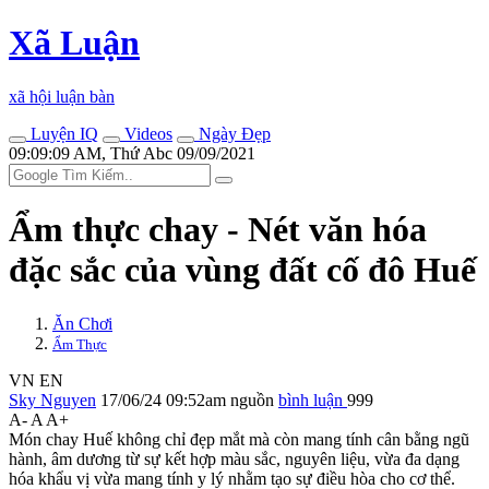
Xã Luận
xã hội luận bàn
Luyện IQ
Videos
Ngày Đẹp
09:09:09 AM, Thứ Abc 09/09/2021
Ẩm thực chay - Nét văn hóa
đặc sắc của vùng đất cố đô Huế
Ăn Chơi
Ẩm Thực
VN
EN
Sky Nguyen
17/06/24 09:52am
nguồn
bình luận
999
A-
A
A+
Món chay Huế không chỉ đẹp mắt mà còn mang tính cân bằng ngũ
hành, âm dương từ sự kết hợp màu sắc, nguyên liệu, vừa đa dạng
hóa khẩu vị vừa mang tính y lý nhằm tạo sự điều hòa cho c‌ơ th‌ể.