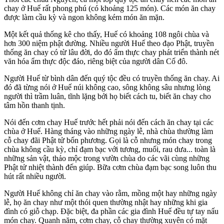
chay ở Huế rất phong phú (có khoảng 125 món). Các món ăn chay
được làm cầu kỳ và ngon không kém món ăn mặn.
Một kết quả thống kê cho thấy, Huế có khoảng 108 ngôi chùa và
hơn 300 niệm phật đường. Nhiều người Huế theo đạo Phật, truyền
thống ăn chay có từ lâu đời, do đó ẩm thực chay phát triển thành nét
văn hóa ẩm thực độc đáo, riêng biệt của người dân Cố đô.
Người Huế từ bình dân đến quý tộc đều có truyền thống ăn chay. Ai
đó đã từng nói ở Huế núi không cao, sông không sâu nhưng lòng
người thì trầm luân, tĩnh lặng bởi họ biết cách tu, biết ăn chay cho
tâm hồn thanh tịnh.
Nói đến cơm chay Huế trước hết phải nói đến cách ăn chay tại các
chùa ở Huế. Hàng tháng vào những ngày lễ, nhà chùa thường làm
cỗ chay đãi Phật tử bốn phương. Gọi là cỗ nhưng món chay trong
chùa không cầu kỳ, chỉ đạm bạc với tương, muối, rau dưa... toàn là
những sản vật, thảo mộc trong vườn chùa do các vãi cùng những
Phật tử nhiệt thành đến giúp. Bữa cơm chùa đạm bạc song luôn thu
hút rất nhiều người.
Người Huế không chỉ ăn chay vào rằm, mồng một hay những ngày
lễ, họ ăn chay như một thói quen thường nhật hay những khi gia
đình có giỗ chạp. Đặc biệt, đa phần các gia đình Huế đều tự tay nấu
món chay. Quanh năm, cơm chay, cỗ chay thường xuyên có mặt