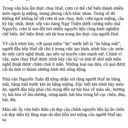
Trong văn hóa ẩm thực chay Huế, cơm có thể chế biến thành nhiều
món ngon lạ miệng, mang phong cách khác nhau. Trong số đó
không thể không kể tới cơm lá sen chay, thức cơm ngon miệng, cầu
kỳ bậc nhất, được xếp vào hàng Ngự Thiện dưới vương triều nhà
Nguyễn, cơm lá sen đòi hỏi nhiều nguyên liệu cùng kinh nghiệm
chế biến, thể hiện được nét tài hoa trong ẩm thực của người Huế.
Về cách trình bày, với quan niệm “ăn” trước hết là “ăn bằng mắt”,
người đầu bếp Huế rất chú ý trong việc tạo hình, trình bày các món
ăn một cách nghệ thuật, tạo nên sự truyền cảm mạnh mẽ. Chính vì
vậy, món chay Huế được trình bày cầu kỳ và tinh tế như một môn
nghệ thuật được chăm chút tỉ mẩn. Những loại rau dưa, củ quả được
cắt tỉa tinh vi thành những hình thù sống động.
Nhà văn Nguyễn Tuân đã từng nhận xét rằng người Huế ăn bằng
mắt, bằng mũi trước khi ăn bằng miệng. Đặc biệt khi trình bày món
ăn, người đầu bếp phải chú trọng đến sự hài hòa về màu sắc, hương
vị, hài hòa về âm-dương, nóng-lạnh, hài hòa trong bố cục chén, đũa,
bát, dĩa.
Màu sắc ấy vừa hiện thân cái đẹp của chính nguyên liệu lại ẩn chứa
cái đẹp diệu kỳ lãng mạn do tâm hồn mơ mộng của người Huế tạo
ra.