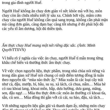
trong gia đình người Huế.
Người Huế không ăn chay đơn giản vì sức khỏe mà với họ, món
chay còn ẩn chứa nhiều triết lý sâu xa. Chính bởi vậy, mâm cơm
chay của người Huế không cần quá sang trọng, không cần phải mặn
mà càng đơn giản, càng đạm bạc càng tốt nhưng ở đó phải hội đủ
các yếu tố âm dương, hội đủ thiền tịnh.
Ẩm thực chay Huế mang một nét riêng đặc sắc. (Ảnh: Minh
Quyết/TTXVN)
Vì hiểu rõ ý nghĩa của việc ăn chay, người Huế tỉ mẩn trong từng
khâu chế biến và thưởng thức ẩm thực chay.
Về việc chọn nguyên liệu, thực phẩm, trong nhà chùa nói riêng và
trong dân gian xứ Huế nói chung có một điểm tương đồng là tuân
theo nguyên tắc “mùa nào thức ấy.” Mùa xuân là các loại cây trái
như cà, đậu, mướp, bí, bầu, su su, xà lách, cà chua, nấm… Mùa hè
có rau khoai lang, khoai môn, bắp, dưa hường, dưa gang, măng,
sen, đậu ngự…. Mùa thu thực đơn các món ăn thường có khoai tía,
sắn, củ sen… Mùa đông thì gắn với củ cải, su hào, đậu, xà lách…
Với những nguyên liệu gần gũi và thanh đạm ấy, những món chay