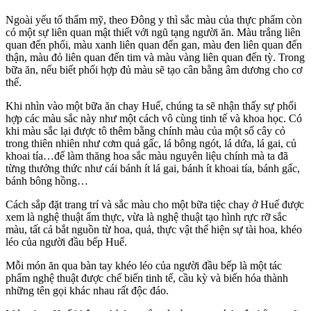
Ngoài yếu tố thẩm mỹ, theo Đông y thì sắc màu của thực phẩm còn
có một sự liên quan mật thiết với ngũ tạng người ăn. Màu trắng liên
quan đến phổi, màu xanh liên quan đến gan, màu đen liên quan đến
thận, màu đỏ liên quan đến tim và màu vàng liên quan đến tỳ. Trong
bữa ăn, nếu biết phối hợp đủ màu sẽ tạo cân bằng âm dương cho c‌ơ
th‌ể.
Khi nhìn vào một bữa ăn chay Huế, chúng ta sẽ nhận thấy sự phối
hợp các màu sắc này như một cách vô cùng tinh tế và khoa học. Có
khi màu sắc lại được tô thêm bằng chính màu của một số cây cỏ
trong thiên nhiên như cơm quả gấc, lá bông ngót, lá dứa, lá gai, củ
khoai tía…để làm thăng hoa sắc màu nguyên liệu chính mà ta đã
từng thưởng thức như cái bánh ít lá gai, bánh ít khoai tía, bánh gấc,
bánh bông hồng…
Cách sắp đặt trang trí và sắc màu cho một bữa tiệc chay ở Huế được
xem là nghệ thuật ẩm thực, vừa là nghệ thuật tạo hình rực rỡ sắc
màu, tất cả bắt nguồn từ hoa, quả, thực vật thể hiện sự tài hoa, khéo
léo của người đầu bếp Huế.
Mỗi món ăn qua bàn tay khéo léo của người đầu bếp là một tác
phẩm nghệ thuật được chế biến tinh tế, cầu kỳ và biến hóa thành
những tên gọi khác nhau rất độc đáo.