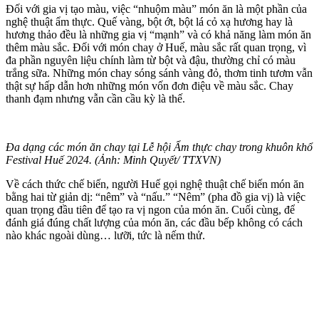
Đối với gia vị tạo màu, việc “nhuộm màu” món ăn là một phần của
nghệ thuật ẩm thực. Quế vàng, bột ớt, bột lá cỏ xạ hương hay là
hương thảo đều là những gia vị “mạnh” và có khả năng làm món ăn
thêm màu sắc. Đối với món chay ở Huế, màu sắc rất quan trọng, vì
đa phần nguyên liệu chính làm từ bột và đậu, thường chỉ có màu
trắng sữa. Những món chay sóng sánh vàng đỏ, thơm tinh tươm vẫn
thật sự hấp dẫn hơn những món vốn đơn điệu về màu sắc. Chay
thanh đạm nhưng vẫn cần cầu kỳ là thế.
Đa dạng các món ăn chay tại Lễ hội Ẩm thực chay trong khuôn khổ
Festival Huế 2024. (Ảnh: Minh Quyết/ TTXVN)
Về cách thức chế biến, người Huế gọi nghệ thuật chế biến món ăn
bằng hai từ giản dị: “nêm” và “nấu.” “Nêm” (pha đồ gia vị) là việc
quan trọng đầu tiên để tạo ra vị ngon của món ăn. Cuối cùng, để
đánh giá đúng chất lượng của món ăn, các đầu bếp không có cách
nào khác ngoài dùng… lưỡi, tức là nếm thử.