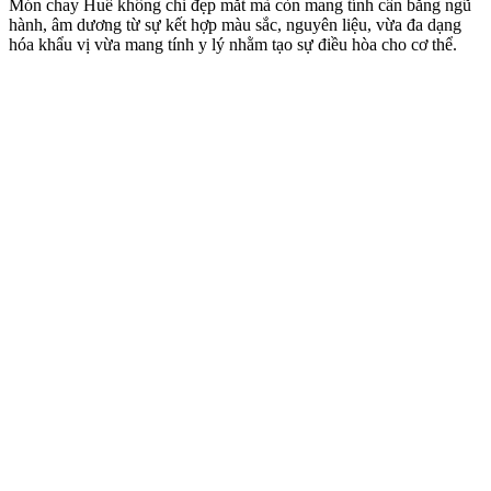
Món chay Huế không chỉ đẹp mắt mà còn mang tính cân bằng ngũ
hành, âm dương từ sự kết hợp màu sắc, nguyên liệu, vừa đa dạng
hóa khẩu vị vừa mang tính y lý nhằm tạo sự điều hòa cho c‌ơ th‌ể.