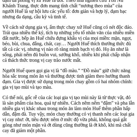
đậm đà phong vị xứ Huế ra đời. Theo nhà nghiên cứu Tôn Nữ
Khánh Trang, thực đơn mang tính chất “nương theo mùa” của
người Huế là sự hội lưu các yếu tố: đơn giản và hợp lý, đạm bạc
nhưng đa dạng, cầu kỳ và tinh tế.
Về cách sử dụng gia vị, ẩm thực chay xứ Huế cũng có nét độc đáo.
Trải qua nhiều thế kỷ, tích tụ những yếu tố nhân văn của nhiều miền
đất nước, bếp ăn Huế chứa đựng khẩu vị của mọi miền: mặn, ngọt,
béo, bùi, chua, đắng, chát, cay… Người Huế thích thưởng thức đủ
tất cả các vị, nhưng vị nào rõ ràng minh bạch vị đó. Họ ăn như là
sống, phải nếm đủ buồn vui, sướng khổ, nhiều khi phải chấp nhận
cả thách thức trong vị cay trào nước mắt.
Người Huế quen gọi gia vị là “đồ màu.” “Đồ màu” giữ chức năng
hòa sắc trong món ăn và thường được tinh giảm theo hướng thanh
đạm. Gia vị được sử dụng trong món chay gồm có hai nhóm chính:
gia vị tạo mùi và tạo màu.
Có thể nói, gốc rễ của các loại gia vị tạo mùi này là từ thực vật, đó
là sản phẩm của hoa, quả tự nhiên. Cách nêm nếm “đậm” và pha lẫn
nhiều gia vị khác nhau trong món ăn làm món Huế thêm phần hấp
dẫn, đậm đà. Tuy vậy, món chay thường có vị thanh nên các loại gia
vị cay như: ớt, tiêu được nêm ở mức độ vừa phải, không quá gắt
gỏng như món mặn và ớt dùng cũng thường là ớt khô, khi mà chất
cay đã giảm một phần.