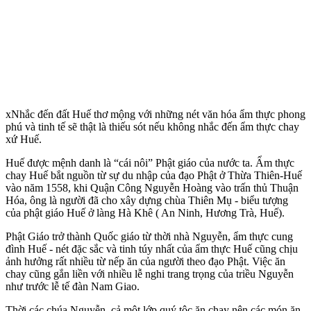
xNhắc đến đất Huế thơ mộng với những nét văn hóa ẩm thực phong
phú và tinh tế sẽ thật là thiếu sót nếu không nhắc đến ẩm thực chay
xứ Huế.
Huế được mệnh danh là “cái nôi” Phật giáo của nước ta. Ẩm thực
chay Huế bắt nguồn từ sự du nhập của đạo Phật ở Thừa Thiên-Huế
vào năm 1558, khi Quận Công Nguyễn Hoàng vào trấn thủ Thuận
Hóa, ông là người đã cho xây dựng chùa Thiên Mụ - biểu tượng
của phật giáo Huế ở làng Hà Khê ( An Ninh, Hương Trà, Huế).
Phật Giáo trở thành Quốc giáo từ thời nhà Nguyễn, ẩm thực cung
đình Huế - nét đặc sắc và tinh túy nhất của ẩm thực Huế cũng chịu
ảnh hưởng rất nhiều từ nếp ăn của người theo đạo Phật. Việc ăn
chay cũng gắn liền với nhiều lễ nghi trang trọng của triều Nguyễn
như trước lễ tế đàn Nam Giao.
Thời các chúa Nguyễn, cả một lớp quý tộc ăn chay nên các món ăn