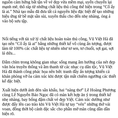
nguồn cảm hứng bất tận về vẻ đẹp vừa mềm mại, uyển chuyển lại
mạnh mẽ, thô ráp từ những chất liệu thủ công thể hiện trong “Cô ấy
là ai.” Nhà tạo mẫu đã đưa tất cả nguyên liệu đặc biệt để tạo những
hiệu ứng từ bề mặt sần sùi, xuyên thấu cho đến nhẹ nhàng, óng ả
vào bộ sưu tập.
Nổi tiếng với tài xử lý chất liệu hoàn toàn thủ công, Vũ Việt Hà đã
tạo nên “Cô ấy là ai” bằng những thiết kế vô cùng ấn tượng, được
làm từ 100% các chất liệu tự nhiên như tơ sen, tơ chuối, sợi gai, sợi
lá dứa...
Đắm chìm trong không gian nhạc sống mang âm hưởng của nét đẹp
văn hóa truyền thống và âm thanh từ các nhạc cụ dân tộc, Vũ Việt
Hà đã thành công phác họa nên bức tranh đầy ấn tượng khiến cả
khán phòng vỡ òa cảm xúc khi được tận mắt chiêm ngưỡng các thiết
kế đặc biệt.
Xuất hiện dưới ánh đèn sân khấu, hai “nàng thơ” Lê Hoàng Phương
cùng Lê Nguyễn Bảo Ngọc đã có màn kết hợp ăn ý trong thiết kế
nhẹ nhàng, bay bổng đậm chất vẻ đẹp Việt. Cảm xúc dường như
được đẩy lên cao trào khi Vũ Việt Hà tự tay “vén” những thớ vải
voan, đồng thời bộ cánh đặc sắc cho phần mở màn cũng dần dần
hiện rõ.