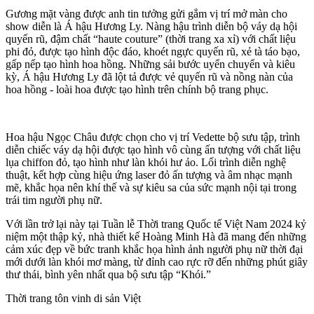
Gương mặt vàng được anh tin tưởng gửi gắm vị trí mở màn cho
show diễn là Á hậu Hương Ly. Nàng hậu trình diễn bộ váy dạ hội
quyến rũ, đậm chất “haute couture” (thời trang xa xỉ) với chất liệu
phi đỏ, được tạo hình độc đáo, khoét ngực quyến rũ, xẻ tà táo bạo,
gấp nếp tạo hình hoa hồng. Những sải bước uyển chuyển và kiêu
kỳ, Á hậu Hương Ly đã lột tả được vẻ quyến rũ và nồng nàn của
hoa hồng - loài hoa được tạo hình trên chính bộ trang phục.
Hoa hậu Ngọc Châu được chọn cho vị trí Vedette bộ sưu tập, trình
diễn chiếc váy dạ hội được tạo hình vô cùng ấn tượng với chất liệu
lụa chiffon đỏ, tạo hình như làn khói hư ảo. Lối trình diễn nghệ
thuật, kết hợp cùng hiệu ứng laser đỏ ấn tượng và âm nhạc mạnh
mẽ, khắc họa nên khí thế và sự kiêu sa của sức mạnh nội tại trong
trái tim người phụ nữ.
Với lần trở lại này tại Tuần lễ Thời trang Quốc tế Việt Nam 2024 kỷ
niệm một thập kỷ, nhà thiết kế Hoàng Minh Hà đã mang đến những
cảm xúc đẹp về bức tranh khắc họa hình ảnh người phụ nữ thời đại
mới dưới làn khói mơ màng, từ đỉnh cao rực rỡ đến những phút giây
thư thái, bình yên nhất qua bộ sưu tập “Khói.”
Thời trang tôn vinh di sản Việt