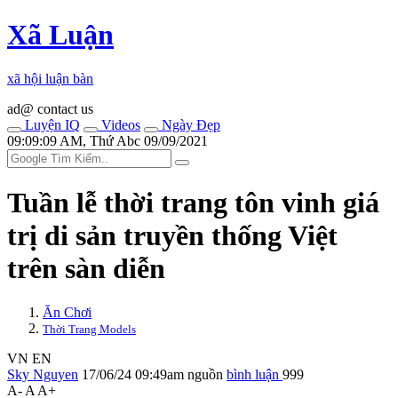
Xã Luận
xã hội luận bàn
ad@ contact us
Luyện IQ
Videos
Ngày Đẹp
09:09:09 AM, Thứ Abc 09/09/2021
Tuần lễ thời trang tôn vinh giá
trị di sản truyền thống Việt
trên sàn diễn
Ăn Chơi
Thời Trang Models
VN
EN
Sky Nguyen
17/06/24 09:49am
nguồn
bình luận
999
A-
A
A+