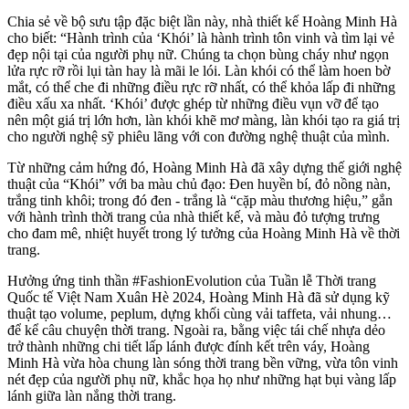
Chia sẻ về bộ sưu tập đặc biệt lần này, nhà thiết kế Hoàng Minh Hà
cho biết: “Hành trình của ‘Khói’ là hành trình tôn vinh và tìm lại vẻ
đẹp nội tại của người phụ nữ. Chúng ta chọn bùng cháy như ngọn
lửa rực rỡ rồi lụi tàn hay là mãi le lói. Làn khói có thể làm hoen bờ
mắt, có thể che đi những điều rực rỡ nhất, có thể khỏa lấp đi những
điều xấu xa nhất. ‘Khói’ được ghép từ những điều vụn vỡ để tạo
nên một giá trị lớn hơn, làn khói khẽ mơ màng, làn khói tạo ra giá trị
cho người nghệ sỹ phiêu lãng với con đường nghệ thuật của mình.
Từ những cảm hứng đó, Hoàng Minh Hà đã xây dựng thế giới nghệ
thuật của “Khói” với ba màu chủ đạo: Đen huyền bí, đỏ nồng nàn,
trắng tinh khôi; trong đó đen - trắng là “cặp màu thương hiệu,” gắn
với hành trình thời trang của nhà thiết kế, và màu đỏ tượng trưng
cho đam mê, nhiệt huyết trong lý tưởng của Hoàng Minh Hà về thời
trang.
Hưởng ứng tinh thần #FashionEvolution của Tuần lễ Thời trang
Quốc tế Việt Nam Xuân Hè 2024, Hoàng Minh Hà đã sử dụng kỹ
thuật tạo volume, peplum, dựng khối cùng vải taffeta, vải nhung…
để kể câu chuyện thời trang. Ngoài ra, bằng việc tái chế nhựa dẻo
trở thành những chi tiết lấp lánh được đính kết trên váy, Hoàng
Minh Hà vừa hòa chung làn sóng thời trang bền vững, vừa tôn vinh
nét đẹp của người phụ nữ, khắc họa họ như những hạt bụi vàng lấp
lánh giữa làn nắng thời trang.