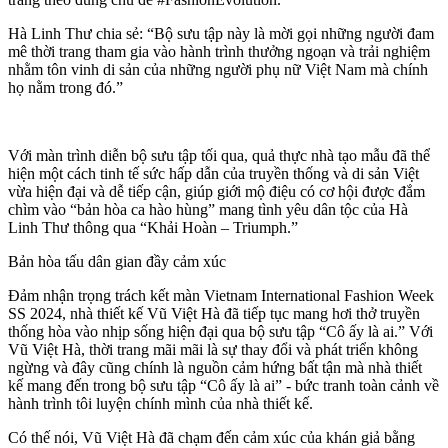
Hà Linh Thư chia sẻ: “Bộ sưu tập này là mời gọi những người đam
mê thời trang tham gia vào hành trình thưởng ngoạn và trải nghiệm
nhằm tôn vinh di sản của những người phụ nữ Việt Nam mà chính
họ nằm trong đó.”
Với màn trình diễn bộ sưu tập tối qua, quả thực nhà tạo mẫu đã thể
hiện một cách tinh tế sức hấp dẫn của truyền thống và di sản Việt
vừa hiện đại và dễ tiếp cận, giúp giới mộ điệu có cơ hội được đắm
chìm vào “bản hòa ca hào hùng” mang tình yêu dân tộc của Hà
Linh Thư thông qua “Khải Hoàn – Triumph.”
Bản hòa tấu dân gian đầy cảm xúc
Đảm nhận trọng trách kết màn Vietnam International Fashion Week
SS 2024, nhà thiết kế Vũ Việt Hà đã tiếp tục mang hơi thở truyền
thống hòa vào nhịp sống hiện đại qua bộ sưu tập “Cô ấy là ai.” Với
Vũ Việt Hà, thời trang mãi mãi là sự thay đổi và phát triển không
ngừng và đây cũng chính là nguồn cảm hứng bất tận mà nhà thiết
kế mang đến trong bộ sưu tập “Cô ấy là ai” - bức tranh toàn cảnh về
hành trình tôi luyện chính mình của nhà thiết kế.
Có thế nói, Vũ Việt Hà đã chạm đến cảm xúc của khán giả bằng