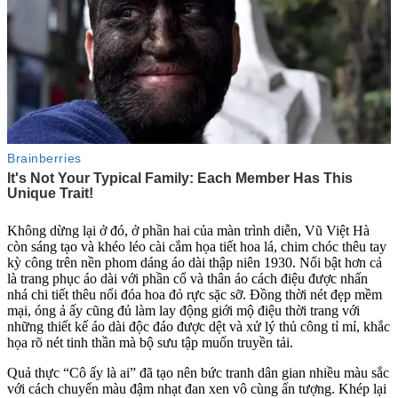
Không dừng lại ở đó, ở phần hai của màn trình diễn, Vũ Việt Hà
còn sáng tạo và khéo léo cài cắm họa tiết hoa lá, chim chóc thêu tay
kỳ công trên nền phom dáng áo dài thập niên 1930. Nổi bật hơn cả
là trang phục áo dài với phần cổ và thân áo cách điệu được nhấn
nhá chi tiết thêu nổi đóa hoa đỏ rực sặc sỡ. Đồng thời nét đẹp mềm
mại, óng ả ấy cũng đủ làm lay động giới mộ điệu thời trang với
những thiết kế áo dài độc đáo được dệt và xử lý thủ công tỉ mỉ, khắc
họa rõ nét tinh thần mà bộ sưu tập muốn truyền tải.
Quả thực “Cô ấy là ai” đã tạo nên bức tranh dân gian nhiều màu sắc
với cách chuyển màu đậm nhạt đan xen vô cùng ấn tượng. Khép lại