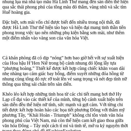
nhung lụa mà nhà tạo mẫu Hà Linh Thư mang đến sàn diễn thể hiện
qua sắc thái phong phú của tông màu đỏ thắm, vàng nhũ và sắc tím
Huế hoàng gia.
Đặc biệt, sơn mài vốn chỉ được biết đến nhiều trong nội thất, đã
được Hà Linh Thư thể hiện táo bạo và hiện đại mang tinh thần tiên
phong trong việc tạo nên những phụ kiện bằng sơn mài, như thêm
một điểm nhấn vào vàng son của văn hóa Việt.
Cả khán phòng đã có dịp “nóng” hơn bao giờ hết với sự xuất hiện
của Hoa hậu H’Hen Niê trong bộ cánh nhung đỏ lộng lẫy tựa
“phượng hoàng.” Thiết kế được kết hợp cùng chiếc khăn voan dài
nhẹ nhàng tạo cảm giác bay bổng, điểm xuyết những đóa hồng từ
nhung cùng tông đỏ rực rỡ toát lên vẻ sang trọng và nét đẹp tính nữ
thông qua từng sải chân trên sàn diễn.
Khéo léo kết hợp những tinh hoa từ các chi tiết mang hơi thở Hy
Lạp cổ đại vào các thiết kế của mình, từng bộ cánh xuất hiện trên
sàn diễn đều thể hiện nữ tính, sức mạnh và gợi cảm. Với từng chi
tiết được kết hợp hoàn hảo các họa tiết phương Đông với thẩm mỹ
phương Tây, “Khải Hoàn - Triumph” không chỉ tôn vinh văn hóa
phong phú của Việt Nam, mà còn thể hiện cam kết giao thoa giữa
văn hóa Đông – Tây một cách tỉ mỉ và tinh tế, mở ra kỷ nguyên thời
trang theo đúng chủ đề #FashionEvolution.