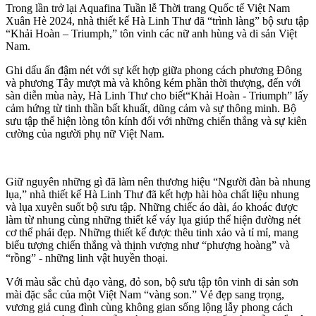
Trong lần trở lại Aquafina Tuần lễ Thời trang Quốc tế Việt Nam
Xuân Hè 2024, nhà thiết kế Hà Linh Thư đã “trình làng” bộ sưu tập
“Khải Hoàn – Triumph,” tôn vinh các nữ anh hùng và di sản Việt
Nam.
Ghi dấu ấn đậm nét với sự kết hợp giữa phong cách phương Đông
và phương Tây mượt mà và không kém phần thời thượng, đến với
sàn diễn mùa này, Hà Linh Thư cho biết“Khải Hoàn - Triumph” lấy
cảm hứng từ tinh thần bất khuất, dũng cảm và sự thông minh. Bộ
sưu tập thể hiện lòng tôn kính đối với những chiến thắng và sự kiên
cường của người phụ nữ Việt Nam.
Giữ nguyên những gì đã làm nên thương hiệu “Người đàn bà nhung
lụa,” nhà thiết kế Hà Linh Thư đã kết hợp hài hòa chất liệu nhung
và lụa xuyên suốt bộ sưu tập. Những chiếc áo dài, áo khoác được
làm từ nhung cùng những thiết kế váy lụa giúp thể hiện đường nét
c‌ơ th‌ể phái đẹp. Những thiết kế được thêu tinh xảo và tỉ mỉ, mang
biểu tượng chiến thắng và thịnh vượng như “phượng hoàng” và
“rồng” - những linh vật huyền thoại.
Với màu sắc chủ đạo vàng, đỏ son, bộ sưu tập tôn vinh di sản sơn
mài đặc sắc của một Việt Nam “vàng son.” Vẻ đẹp sang trọng,
vương giả cung đình cùng không gian sống lộng lẫy phong cách