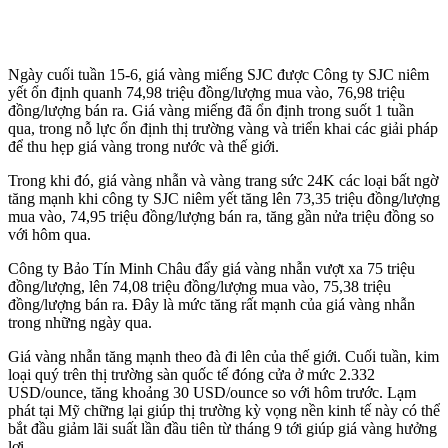
Ngày cuối tuần 15-6, giá vàng miếng SJC được Công ty SJC niêm
yết ổn định quanh 74,98 triệu đồng/lượng mua vào, 76,98 triệu
đồng/lượng bán ra. Giá vàng miếng đã ổn định trong suốt 1 tuần
qua, trong nỗ lực ổn định thị trường vàng và triển khai các giải pháp
để thu hẹp giá vàng trong nước và thế giới.
Trong khi đó, giá vàng nhẫn và vàng trang sức 24K các loại bất ngờ
tăng mạnh khi công ty SJC niêm yết tăng lên 73,35 triệu đồng/lượng
mua vào, 74,95 triệu đồng/lượng bán ra, tăng gần nửa triệu đồng so
với hôm qua.
Công ty Bảo Tín Minh Châu đẩy giá vàng nhẫn vượt xa 75 triệu
đồng/lượng, lên 74,08 triệu đồng/lượng mua vào, 75,38 triệu
đồng/lượng bán ra. Đây là mức tăng rất mạnh của giá vàng nhẫn
trong những ngày qua.
Giá vàng nhẫn tăng mạnh theo đà đi lên của thế giới. Cuối tuần, kim
loại quý trên thị trường sàn quốc tế đóng cửa ở mức 2.332
USD/ounce, tăng khoảng 30 USD/ounce so với hôm trước. Lạm
phát tại Mỹ chững lại giúp thị trường kỳ vọng nền kinh tế này có thể
bắt đầu giảm lãi suất lần đầu tiên từ tháng 9 tới giúp giá vàng hưởng
lợi.