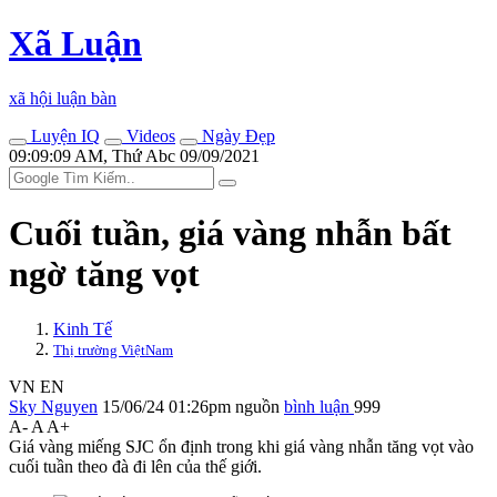
Xã Luận
xã hội luận bàn
Luyện IQ
Videos
Ngày Đẹp
09:09:09 AM, Thứ Abc 09/09/2021
Cuối tuần, giá vàng nhẫn bất
ngờ tăng vọt
Kinh Tế
Thị trường ViệtNam
VN
EN
Sky Nguyen
15/06/24 01:26pm
nguồn
bình luận
999
A-
A
A+
Giá vàng miếng SJC ổn định trong khi giá vàng nhẫn tăng vọt vào
cuối tuần theo đà đi lên của thế giới.