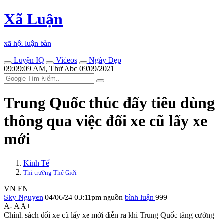
Xã Luận
xã hội luận bàn
Luyện IQ
Videos
Ngày Đẹp
09:09:09 AM, Thứ Abc 09/09/2021
Trung Quốc thúc đẩy tiêu dùng
thông qua việc đổi xe cũ lấy xe
mới
Kinh Tế
Thị trường Thế Giới
VN
EN
Sky Nguyen
04/06/24 03:11pm
nguồn
bình luận
999
A-
A
A+
Chính sách đổi xe cũ lấy xe mới diễn ra khi Trung Quốc tăng cường