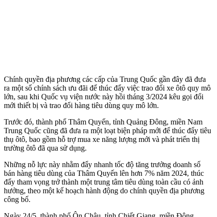
Chính quyền địa phương các cấp của Trung Quốc gần đây đã đưa
ra một số chính sách ưu đãi để thúc đẩy việc trao đổi xe ôtô quy mô
lớn, sau khi Quốc vụ viện nước này hồi tháng 3/2024 kêu gọi đổi
mới thiết bị và trao đổi hàng tiêu dùng quy mô lớn.
Trước đó, thành phố Thâm Quyến, tỉnh Quảng Đông, miền Nam
Trung Quốc cũng đã đưa ra một loạt biện pháp mới để thúc đẩy tiêu
thụ ôtô, bao gồm hỗ trợ mua xe năng lượng mới và phát triển thị
trường ôtô đã qua sử dụng.
Những nỗ lực này nhằm đẩy nhanh tốc độ tăng trưởng doanh số
bán hàng tiêu dùng của Thâm Quyến lên hơn 7% năm 2024, thúc
đẩy tham vọng trở thành một trung tâm tiêu dùng toàn cầu có ảnh
hưởng, theo một kế hoạch hành động do chính quyền địa phương
công bố.
Ngày 24/5, thành phố Ôn Châu, tỉnh Chiết Giang, miền Đông