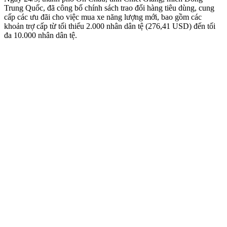
Trung Quốc, đã công bố chính sách trao đổi hàng tiêu dùng, cung
cấp các ưu đãi cho việc mua xe năng lượng mới, bao gồm các
khoản trợ cấp từ tối thiểu 2.000 nhân dân tệ (276,41 USD) đến tối
đa 10.000 nhân dân tệ.