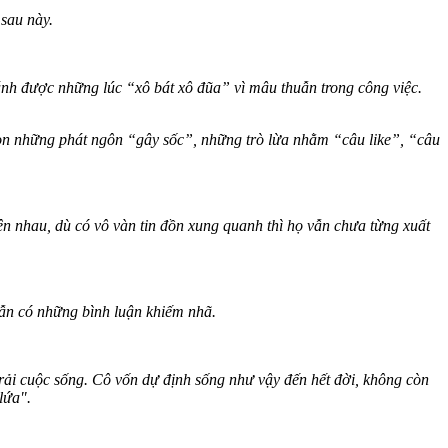
 sau này.
nh được những lúc “xô bát xô đũa” vì mâu thuẫn trong công việc.
n những phát ngôn “gây sốc”, những trò lừa nhằm “câu like”, “câu
nhau, dù có vô vàn tin đồn xung quanh thì họ vẫn chưa từng xuất
ẫn có những bình luận khiếm nhã.
rải cuộc sống. Cô vốn dự định sống như vậy đến hết đời, không còn
lứa".