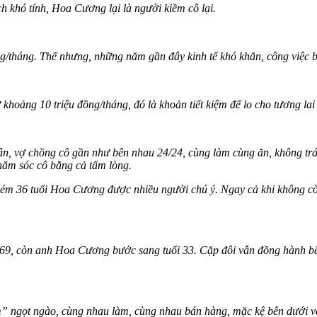
h khó tính, Hoa Cương lại là người kiềm cô lại.
g/tháng. Thế nhưng, những năm gần đây kinh tế khó khăn, công việc 
 khoảng 10 triệu đồng/tháng, đó là khoản tiết kiệm để lo cho tương lai
ận, vợ chồng cô gần như bên nhau 24/24, cùng làm cùng ăn, không trá
hăm sóc cô bằng cả tấm lòng.
kém 36 tuổi Hoa Cương được nhiều người chú ý. Ngay cả khi không cò
9, còn anh Hoa Cương bước sang tuổi 33. Cặp đôi vẫn đồng hành bên 
em” ngọt ngào, cùng nhau làm, cùng nhau bán hàng, mặc kệ bên dưới v