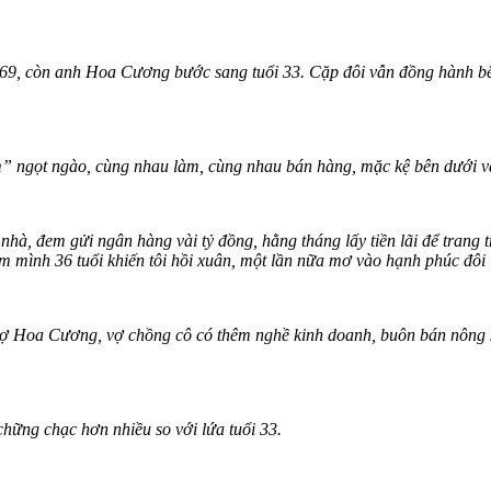
9, còn anh Hoa Cương bước sang tuổi 33. Cặp đôi vẫn đồng hành bên 
em” ngọt ngào, cùng nhau làm, cùng nhau bán hàng, mặc kệ bên dưới v
à, đem gửi ngân hàng vài tỷ đồng, hằng tháng lấy tiền lãi để trang t
m mình 36 tuổi khiến tôi hồi xuân, một lần nữa mơ vào hạnh phúc đôi 
vợ Hoa Cương, vợ chồng cô có thêm nghề kinh doanh, buôn bán nông 
hững chạc hơn nhiều so với lứa tuổi 33.