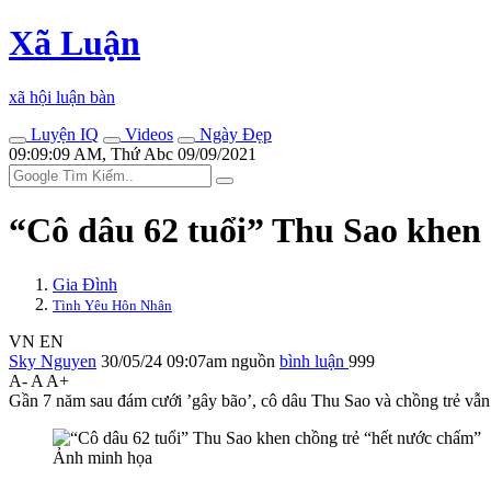
Xã Luận
xã hội luận bàn
Luyện IQ
Videos
Ngày Đẹp
09:09:09 AM, Thứ Abc 09/09/2021
“Cô dâu 62 tuổi” Thu Sao khen
Gia Đình
Tình Yêu Hôn Nhân
VN
EN
Sky Nguyen
30/05/24 09:07am
nguồn
bình luận
999
A-
A
A+
Gần 7 năm sau đám cưới ’gây bão’, cô dâu Thu Sao và chồng trẻ vẫn 
Ảnh minh họa