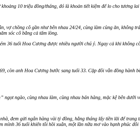
 khoảng 10 triệu đồng/tháng, đó là khoản tiết kiệm để lo cho tương lai
ận, vợ chồng cô gần như bên nhau 24/24, cùng làm cùng ăn, không trá
hăm sóc cô bằng cả tấm lòng.
kém 36 tuổi Hoa Cương được nhiều người chú ý. Ngay cả khi không cò
9, còn anh Hoa Cương bước sang tuổi 33. Cặp đôi vẫn đồng hành bên 
em” ngọt ngào, cùng nhau làm, cùng nhau bán hàng, mặc kệ bên dưới v
à, đem gửi ngân hàng vài tỷ đồng, hằng tháng lấy tiền lãi để trang t
m mình 36 tuổi khiến tôi hồi xuân, một lần nữa mơ vào hạnh phúc đôi 