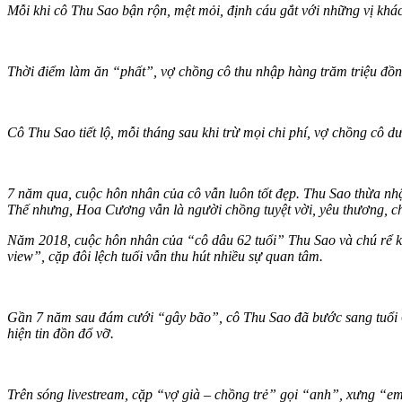
Mỗi khi cô Thu Sao bận rộn, mệt mỏi, định cáu gắt với những vị khác
Thời điểm làm ăn “phất”, vợ chồng cô thu nhập hàng trăm triệu đồn
Cô Thu Sao tiết lộ, mỗi tháng sau khi trừ mọi chi phí, vợ chồng cô dư
7 năm qua, cuộc hôn nhân của cô vẫn luôn tốt đẹp. Thu Sao thừa nh
Thế nhưng, Hoa Cương vẫn là người chồng tuyệt vời, yêu thương, c
Năm 2018, cuộc hôn nhân của “cô dâu 62 tuổi” Thu Sao và chú rể 
view”, cặp đôi lệch tuổi vẫn thu hút nhiều sự quan tâm.
Gần 7 năm sau đám cưới “gây bão”, cô Thu Sao đã bước sang tuổi 6
hiện tin đồn đổ vỡ.
Trên sóng livestream, cặp “vợ già – chồng trẻ” gọi “anh”, xưng “