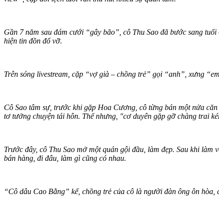
Gần 7 năm sau đám cưới “gây bão”, cô Thu Sao đã bước sang tuổi 6
hiện tin đồn đổ vỡ.
Trên sóng livestream, cặp “vợ già – chồng trẻ” gọi “anh”, xưng “
Cô Sao tâm sự, trước khi gặp Hoa Cương, cô từng bán một nửa căn nh
tơ tưởng chuyện tái hôn. Thế nhưng, "cơ duyên gặp gỡ chàng trai ké
Trước đây, cô Thu Sao mở một quán gội đầu, làm đẹp. Sau khi làm 
bán hàng, đi đâu, làm gì cũng có nhau.
“Cô dâu Cao Bằng” kể, chồng trẻ của cô là người đàn ông ôn hòa, c