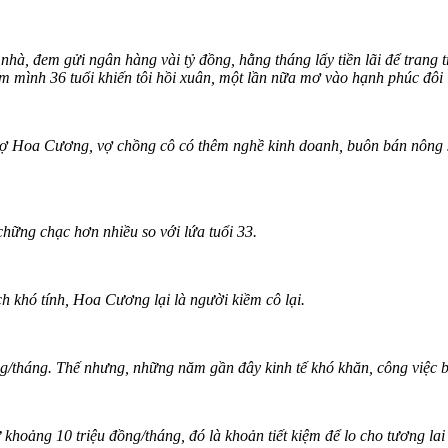
à, đem gửi ngân hàng vài tỷ đồng, hằng tháng lấy tiền lãi để trang t
m mình 36 tuổi khiến tôi hồi xuân, một lần nữa mơ vào hạnh phúc đôi 
vợ Hoa Cương, vợ chồng cô có thêm nghề kinh doanh, buôn bán nông 
hững chạc hơn nhiều so với lứa tuổi 33.
h khó tính, Hoa Cương lại là người kiềm cô lại.
g/tháng. Thế nhưng, những năm gần đây kinh tế khó khăn, công việc 
 khoảng 10 triệu đồng/tháng, đó là khoản tiết kiệm để lo cho tương lai