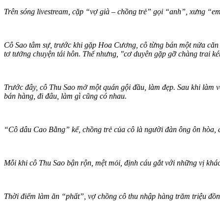
Trên sóng livestream, cặp “vợ già – chồng trẻ” gọi “anh”, xưng “
Cô Sao tâm sự, trước khi gặp Hoa Cương, cô từng bán một nửa căn nh
tơ tưởng chuyện tái hôn. Thế nhưng, "cơ duyên gặp gỡ chàng trai ké
Trước đây, cô Thu Sao mở một quán gội đầu, làm đẹp. Sau khi làm 
bán hàng, đi đâu, làm gì cũng có nhau.
“Cô dâu Cao Bằng” kể, chồng trẻ của cô là người đàn ông ôn hòa, c
Mỗi khi cô Thu Sao bận rộn, mệt mỏi, định cáu gắt với những vị khác
Thời điểm làm ăn “phất”, vợ chồng cô thu nhập hàng trăm triệu đồn