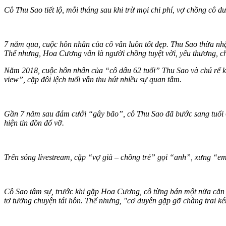
Cô Thu Sao tiết lộ, mỗi tháng sau khi trừ mọi chi phí, vợ chồng cô dư
7 năm qua, cuộc hôn nhân của cô vẫn luôn tốt đẹp. Thu Sao thừa nh
Thế nhưng, Hoa Cương vẫn là người chồng tuyệt vời, yêu thương, c
Năm 2018, cuộc hôn nhân của “cô dâu 62 tuổi” Thu Sao và chú rể 
view”, cặp đôi lệch tuổi vẫn thu hút nhiều sự quan tâm.
Gần 7 năm sau đám cưới “gây bão”, cô Thu Sao đã bước sang tuổi 6
hiện tin đồn đổ vỡ.
Trên sóng livestream, cặp “vợ già – chồng trẻ” gọi “anh”, xưng “
Cô Sao tâm sự, trước khi gặp Hoa Cương, cô từng bán một nửa căn nh
tơ tưởng chuyện tái hôn. Thế nhưng, "cơ duyên gặp gỡ chàng trai ké