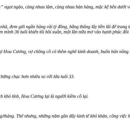
em” ngọt ngào, cùng nhau làm, cùng nhau bán hàng, mặc kệ bên dưới v
à, đem gửi ngân hàng vài tỷ đồng, hằng tháng lấy tiền lãi để trang t
m mình 36 tuổi khiến tôi hồi xuân, một lần nữa mơ vào hạnh phúc đôi 
vợ Hoa Cương, vợ chồng cô có thêm nghề kinh doanh, buôn bán nông 
hững chạc hơn nhiều so với lứa tuổi 33.
h khó tính, Hoa Cương lại là người kiềm cô lại.
g/tháng. Thế nhưng, những năm gần đây kinh tế khó khăn, công việc 