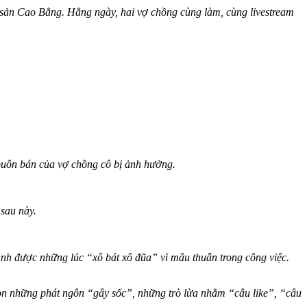
sản Cao Bằng. Hằng ngày, hai vợ chồng cùng làm, cùng livestream
buôn bán của vợ chồng cô bị ảnh hưởng.
 sau này.
nh được những lúc “xô bát xô đũa” vì mâu thuẫn trong công việc.
n những phát ngôn “gây sốc”, những trò lừa nhằm “câu like”, “câu