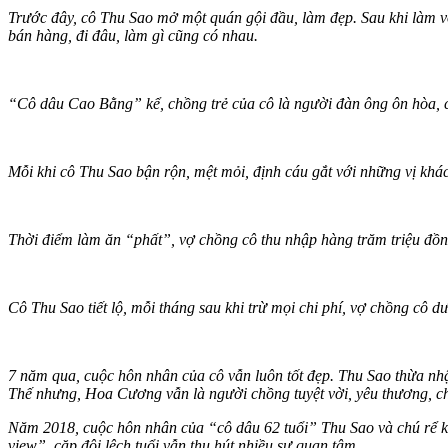
Trước đây, cô Thu Sao mở một quán gội đầu, làm đẹp. Sau khi làm 
bán hàng, đi đâu, làm gì cũng có nhau.
“Cô dâu Cao Bằng” kể, chồng trẻ của cô là người đàn ông ôn hòa, c
Mỗi khi cô Thu Sao bận rộn, mệt mỏi, định cáu gắt với những vị khác
Thời điểm làm ăn “phất”, vợ chồng cô thu nhập hàng trăm triệu đồn
Cô Thu Sao tiết lộ, mỗi tháng sau khi trừ mọi chi phí, vợ chồng cô dư
7 năm qua, cuộc hôn nhân của cô vẫn luôn tốt đẹp. Thu Sao thừa nh
Thế nhưng, Hoa Cương vẫn là người chồng tuyệt vời, yêu thương, c
Năm 2018, cuộc hôn nhân của “cô dâu 62 tuổi” Thu Sao và chú rể 
view”, cặp đôi lệch tuổi vẫn thu hút nhiều sự quan tâm.