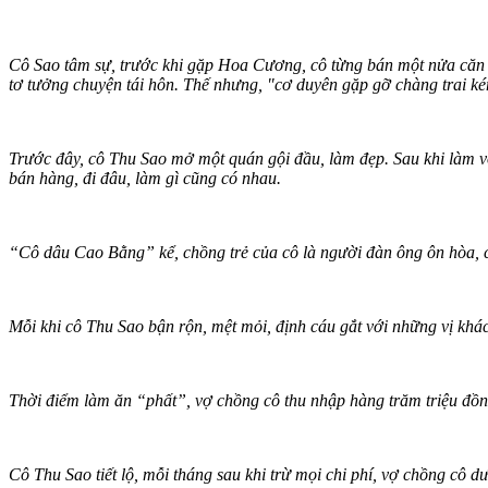
Cô Sao tâm sự, trước khi gặp Hoa Cương, cô từng bán một nửa căn nh
tơ tưởng chuyện tái hôn. Thế nhưng, "cơ duyên gặp gỡ chàng trai ké
Trước đây, cô Thu Sao mở một quán gội đầu, làm đẹp. Sau khi làm 
bán hàng, đi đâu, làm gì cũng có nhau.
“Cô dâu Cao Bằng” kể, chồng trẻ của cô là người đàn ông ôn hòa, c
Mỗi khi cô Thu Sao bận rộn, mệt mỏi, định cáu gắt với những vị khác
Thời điểm làm ăn “phất”, vợ chồng cô thu nhập hàng trăm triệu đồn
Cô Thu Sao tiết lộ, mỗi tháng sau khi trừ mọi chi phí, vợ chồng cô dư