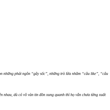
n những phát ngôn “gây sốc”, những trò lừa nhằm “câu like”, “câu
nhau, dù có vô vàn tin đồn xung quanh thì họ vẫn chưa từng xuất