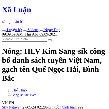
Xã Luận
xã hội luận bàn
Luyện IQ
Videos
Ngày Đẹp
09:09:09 AM, Thứ Abc 09/09/2021
Nóng: HLV Kim Sang-sik công
bố danh sách tuyển Việt Nam,
gạch tên Quế Ngọc Hải, Đình
Bắc
Thể Thao
Bóng Đá Việt Nam
VN
EN
Sky Nguyen
27/05/24 02:28pm
nguồn
bình luận
999