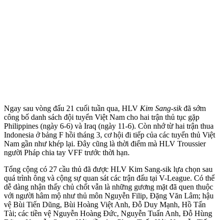
Ngay sau vòng đấu 21 cuối tuần qua, HLV
Kim Sang-sik
đã sớm
công bố danh sách đội tuyển Việt Nam cho hai trận thủ tục gặp
Philippines (ngày 6-6) và Iraq (ngày 11-6). Còn nhớ từ hai trận thua
Indonesia ở bảng F hồi tháng 3, cơ hội đi tiếp của các tuyển thủ Việt
Nam gần như khép lại. Đây cũng là thời điểm mà HLV Troussier
người Pháp chia tay VFF trước thời hạn.
Tổng cộng có 27 cầu thủ đã được HLV Kim Sang-sik lựa chọn sau
quá trình ông và cộng sự quan sát các trận đấu tại V-League. Có thể
dễ dàng nhận thấy chủ chốt vẫn là những gương mặt đã quen thuộc
với người hâm mộ như thủ môn Nguyễn Filip, Đặng Văn Lâm; hậu
vệ Bùi Tiến Dũng, Bùi Hoàng Việt Anh, Đỗ Duy Mạnh, Hồ Tấn
Tài; các tiền vệ Nguyễn Hoàng Đức, Nguyễn Tuấn Anh, Đỗ Hùng