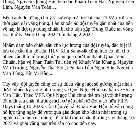
Dũng, Nguyễn Quang Hải; tiền đạo Phạm Tuấn Hải, Nguyễn Tiến
Linh, Nguyễn Văn Toàn…,
Bên cạnh đó, đáng chú ý là sự góp mặt trở lại của Tô Văn Vũ sau
thời gian dài vắng bóng. Lần khoác áo đội tuyển gần nhất của tiền
vệ này là đợt tập trung chuẩn bị cho trận gặp Trung Quốc tại vòng
loại thứ ba World Cup 2022 hồi tháng 2-2022.
Nhằm đảm bảo chiều sâu cho lực lượng của đội tuyển, đặc biệt là
lứa các cầu thủ kế cận, HLV Kim Sang-sik cũng trao cơ hội cho
nhiều cầu thủ trẻ trong thời gian qua như thủ thành Quan Văn
Chuẩn, hậu vệ Phan Tuấn Tài, tiền vệ Khuất Văn Khang, Nguyễn
Văn Trường, Nguyễn Thái Sơn, tiền đạo Trần Ngọc Sơn, Nguyễn
Văn Tùng, Bùi Vĩ Hào,...
Tuy vậy, đội tuyển cũng có sự thiếu vắng một số gương mặt nhận
được nhiều kỳ vọng như trung vệ Quế Ngọc Hải hay hậu vệ Đoàn
Văn Hậu. Theo VFF, Quế Ngọc Hải chưa thể trở lại với thể trạng
tốt nhất sau chấn thương rách cơ gặp phải từ đợt giao hữu FIFA
Days tháng 10-2023. Còn hậu vệ trái Đoàn Văn Hậu thì vẫn đang
nỗ lực từng ngày để vượt qua giai đoạn khó khăn nhất trong sự
nghiệp cầu thủ của mình, kể từ khi dính chấn thương vào tháng 10-
2023 và phải vắng mặt trên sân cỏ cho đến nay.