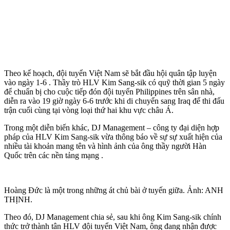
Theo kế hoạch, đội tuyển Việt Nam sẽ bắt đầu hội quân tập luyện
vào ngày 1-6 . Thầy trò HLV Kim Sang-sik có quỹ thời gian 5 ngày
để chuẩn bị cho cuộc tiếp đón đội tuyển Philippines trên sân nhà,
diễn ra vào 19 giờ ngày 6-6 trước khi di chuyển sang Iraq để thi đấu
trận cuối cùng tại vòng loại thứ hai khu vực châu Á.
Trong một diễn biến khác, DJ Management – công ty đại diện hợp
pháp của HLV Kim Sang-sik vừa thông báo về sự sự xuất hiện của
nhiều tài khoản mang tên và hình ảnh của ông thầy người Hàn
Quốc trên các nền tảng mạng .
Hoàng Đức là một trong những át chủ bài ở tuyến giữa. Ảnh: ANH
THỊNH.
Theo đó, DJ Management chia sẻ, sau khi ông Kim Sang-sik chính
thức trở thành tân HLV đội tuyển Việt Nam, ông đang nhận được